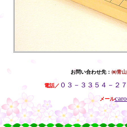
お問い合わせ先：
㈱青山
０３－３３５４－２
・・
電話／
caro
メール
・・
○
○