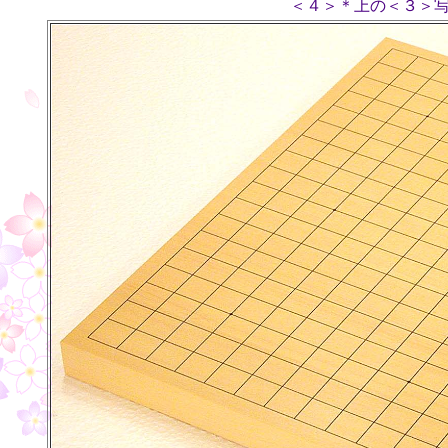
＜４＞＊上の＜３＞