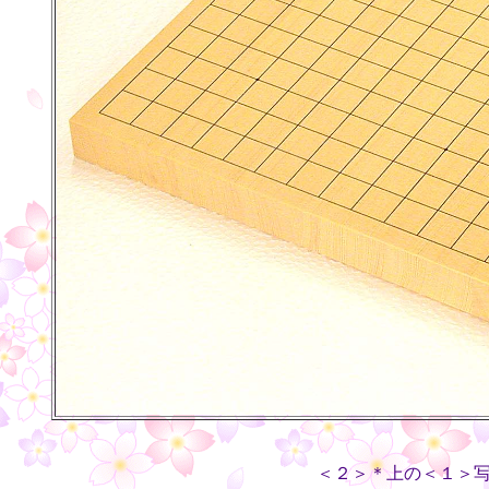
＜２＞＊上の＜１＞