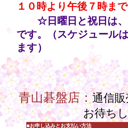
１０時より午後７時まで
・・
☆日曜日と祝日は、
です。（スケジュール
ます）
○
○
○
青山碁盤店：
通信販
お待ち
■お申し込みとお支払い方法