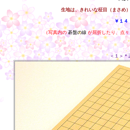
生地は、きれいな柾目（まさめ
￥１４
（写真内の
碁盤の線
が屈折したり、点々
＜１＞＊