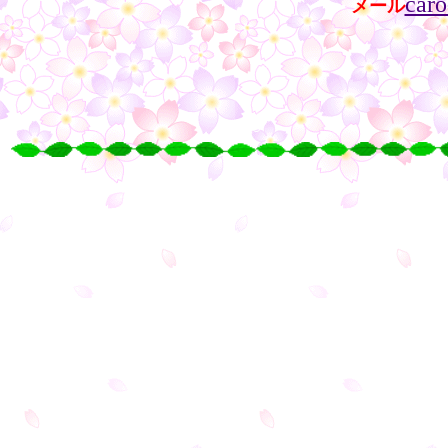
caro
メール
・・
・
○
○
○
○
・
・
・