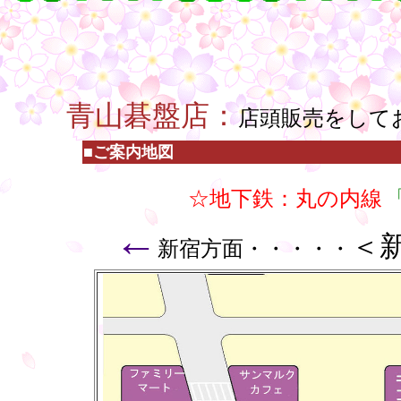
○
○
・
青山碁盤店：
店頭販売をして
■ご案内地図
☆地下鉄：丸の内線
←
＜
新宿方面・・・・・