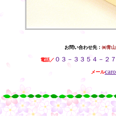
お問い合わせ先：
㈱青山
０３－３３５４－２
・・
電話／
caro
メール
・・
○
○
○
○