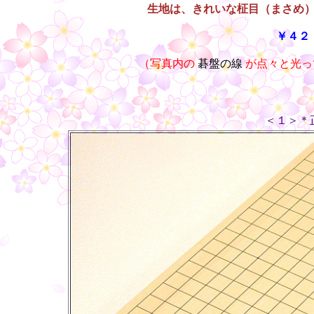
生地は、きれいな柾目（まさめ
￥４２
（写真内の
碁盤の線
が点々と光っ
＜１＞＊