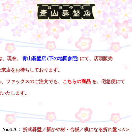
は、現在、
青山碁盤店
(下の地図参照)
にて、店頭販売
ご来店をお待ちしております。
ル、ファックスのご注文でも、
こちらの商品
を、宅急便にて
送いたします。
No.6-A：
折式碁盤／新かや材・合板／棋になる折れ盤＜A＞