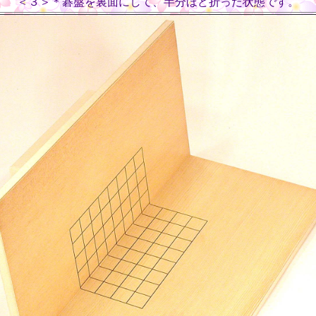
＜３＞＊碁盤を裏面にして、半分ほど折った状態です。