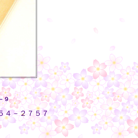
－９
５４－２７５７