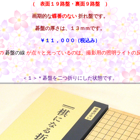
（ 表面１９路盤・裏面９路盤 ）
画期的な
蝶番のない
折れ盤です。
碁盤の厚さは、１３ｍｍです。
￥１１，０００（税込み）
の
碁盤の線
が点々と光っているのは、撮影用の照明ライトの
＜１＞＊碁盤を二つ折りにした状態です。