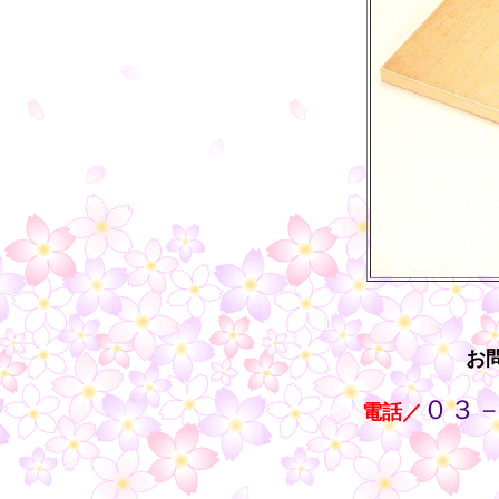
お
０３
・・
電話／