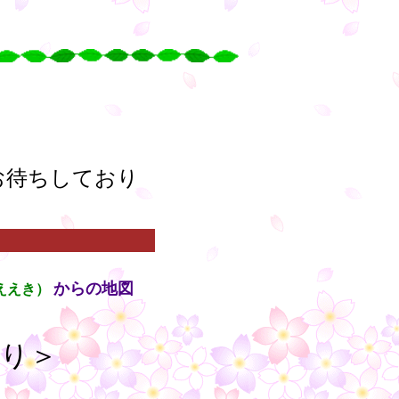
○
○
○
○
お待ちしており
からの地図
ええき）
通り＞