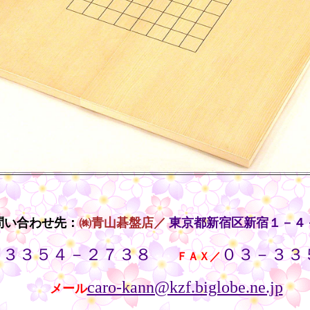
問い合わせ先：
㈱青山碁盤店／
東京都新宿区新宿１－４
－３３５４－２７３８
０３－３３
・・
ＦＡＸ／
caro-kann@kzf.biglobe.ne.jp
メール
・・