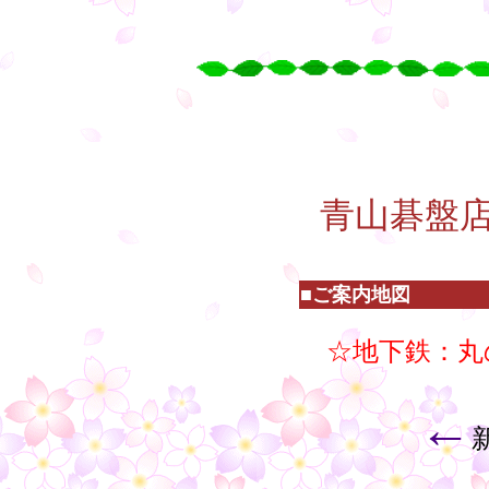
○
○
○
○
・
青山碁盤
■ご案内地図
☆地下鉄：丸
←