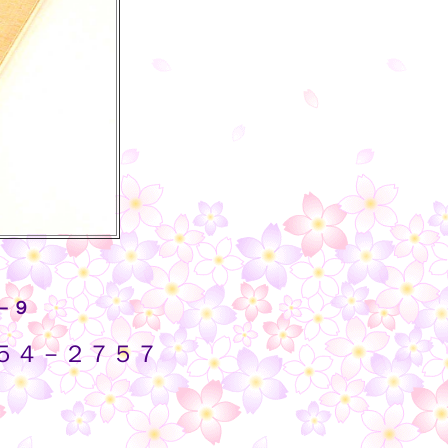
－９
５４－２７５７