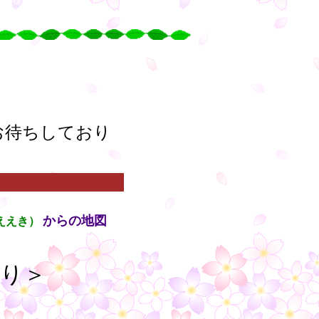
○
○
○
○
お待ちしており
からの地図
ええき）
通り＞