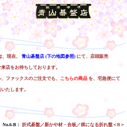
は、現在、
青山碁盤店
(下の地図参照)
にて、店頭販売
ご来店をお待ちしております。
ル、ファックスのご注文でも、
こちらの商品
を、宅急便にて
送いたします。
No.6-B：
折式碁盤／新かや材・合板／棋になる折れ盤＜B＞