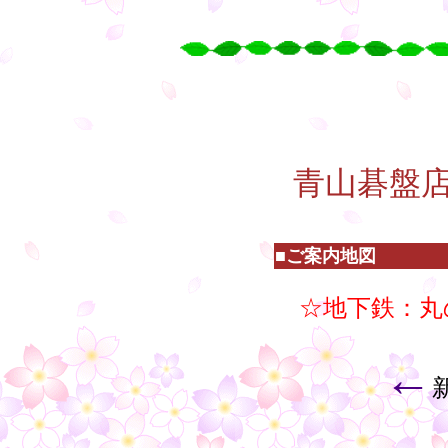
○
○
○
○
・
青山碁盤
■ご案内地図
☆地下鉄：丸
←