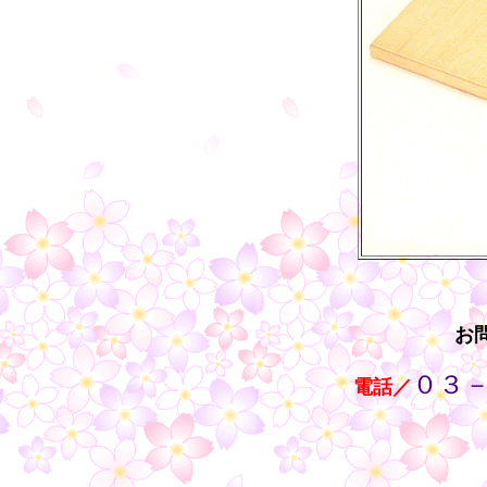
お
０３
・・
電話／