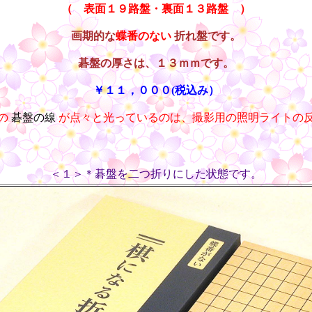
（ 表面１９路盤・裏面１３路盤 ）
画期的な
蝶番のない
折れ盤です。
碁盤の厚さは、１３ｍｍです。
￥１１，０００(税込み）
の
碁盤の線
が点々と光っているのは、撮影用の照明ライトの
＜１＞＊碁盤を二つ折りにした状態です。