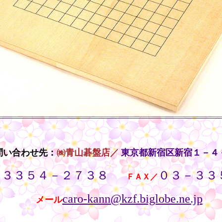
問い合わせ先：
㈱青山碁盤店／
東京都新宿区新宿１－４
－３３５４－２７３８
０３－３３
・・
ＦＡＸ／
caro-kann@kzf.biglobe.ne.jp
メール
・・