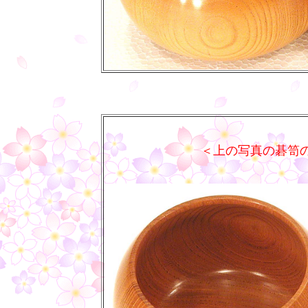
＜上の写真の碁笥