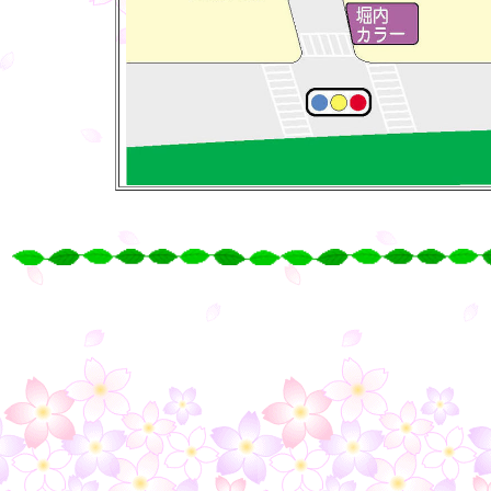
○
○
○
○