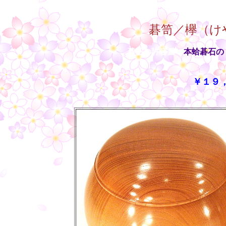
碁笥／欅（け
碁石の許容量：
本蛤碁石の
￥１９