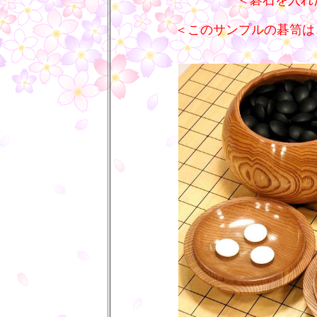
＜碁石を入れ
＜このサンプルの碁笥は