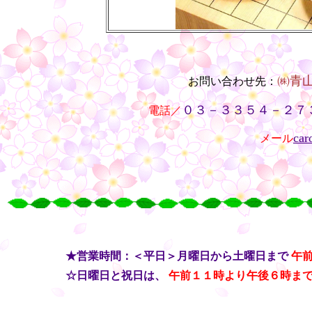
㈱青
お問い合わせ先：
・・
０３－３３５４－２７
電話／
car
メール
○
○
○
○
・・
★営業時間：＜平日＞月曜日から土曜日まで
午
・・
☆日曜日と祝日は、
午前１１時より午後６時ま