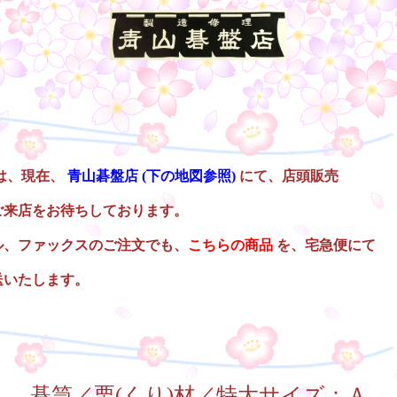
は、現在、
青山碁盤店
(下の地図参照)
にて、店頭販売
ご来店をお待ちしております。
ル、ファックスのご注文でも、
こちらの商品
を、宅急便にて
送いたします。
碁笥／栗(くり)材／特大サイズ：Ａ