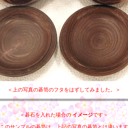
＜上の写真の碁笥のフタをはずしてみました。＞
＜碁石を入れた場合の
イメージ
です＞
このサンプルの碁笥は、上記の写真の碁笥とは違いま