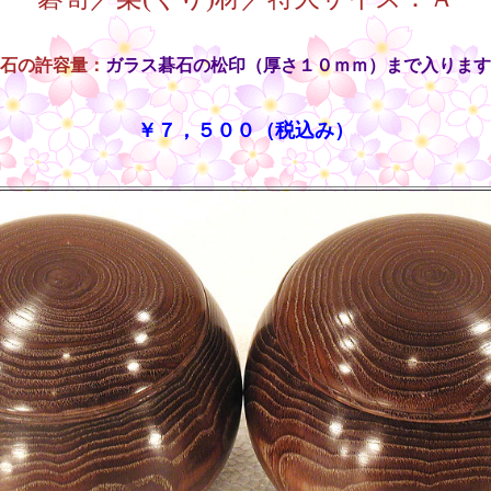
石の許容量：
ガラス碁石の松印（厚さ１０ｍｍ）まで入ります
￥７，５００（税込み）