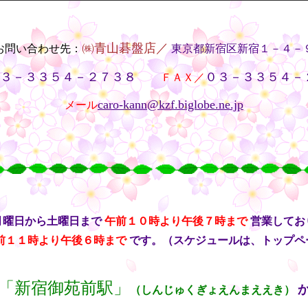
㈱青山碁盤店／
お問い合わせ先：
東京都新宿区新宿１－４－
３－３３５４－２７３８
０３－３３５４－
・・
ＦＡＸ／
caro-kann@kzf.biglobe.ne.jp
メール
月曜日から土曜日まで
午前１０時より午後７時まで
営業してお
前１１時より午後６時まで
です。（スケジュールは、トップペ
「新宿御苑前駅」
（しんじゅくぎょえんまええき）