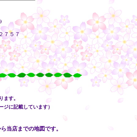
９
２７５７
・・
○
○
○
○
ります。
ージに記載しています）
から当店までの地図です。