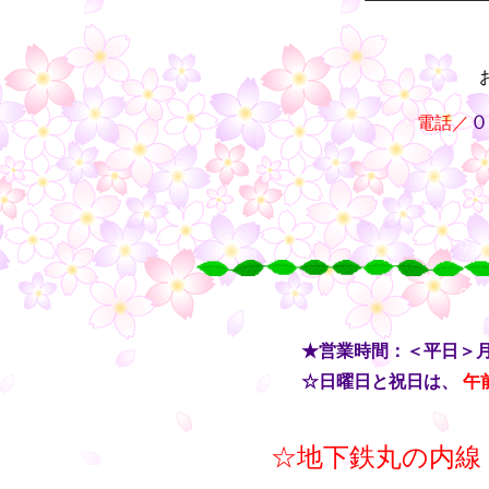
・・
０
電話／
○
○
○
○
・・
★営業時間：＜平日＞
・・
☆日曜日と祝日は、
午
☆地下鉄丸の内線