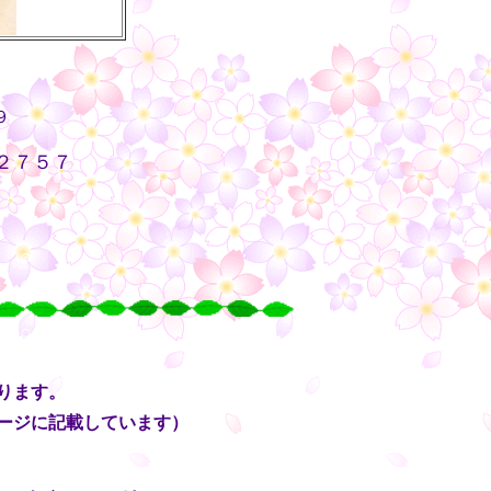
９
２７５７
・・
○
○
○
○
ります。
ージに記載しています）