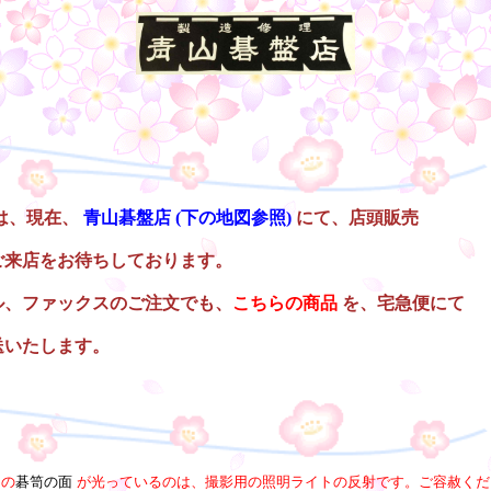
は、現在、
青山碁盤店
(下の地図参照)
にて、店頭販売
ご来店をお待ちしております。
ル、ファックスのご注文でも、
こちらの商品
を、宅急便にて
送いたします。
内の
碁笥の面
が光っているのは、撮影用の照明ライトの反射です。ご容赦くだ