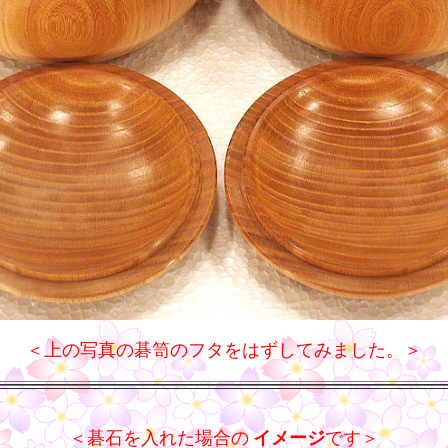
＜上の写真の碁笥のフタをはずしてみました。＞
＜碁石を入れた場合の
イメージ
です＞