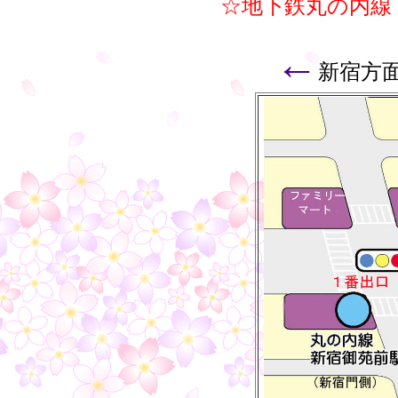
☆地下鉄丸の内線
←
新宿方