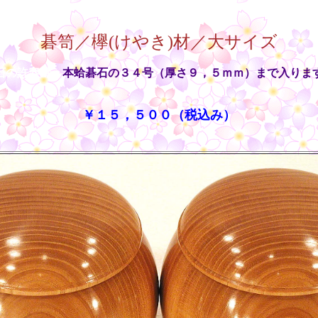
碁笥／欅(けやき)材／大サイズ
石の許容量：
本蛤碁石の３４号（厚さ９，５ｍｍ）まで入りま
￥１５，５００（税込み）