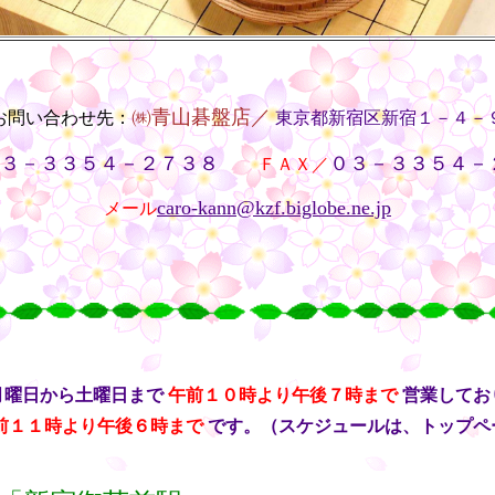
㈱青山碁盤店／
お問い合わせ先：
東京都新宿区新宿１－４－
３－３３５４－２７３８
０３－３３５４－
・・
ＦＡＸ／
caro-kann@kzf.biglobe.ne.jp
メール
月曜日から土曜日まで
午前１０時より午後７時まで
営業してお
前１１時より午後６時まで
です。（スケジュールは、トップペ