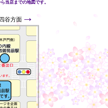
から当店までの地図です。
→
四谷方面