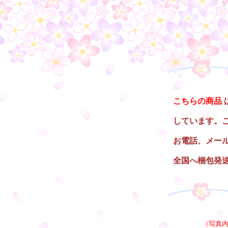
○
こちらの商品
しています。
お電話、メー
全国へ梱包発
○
（写真