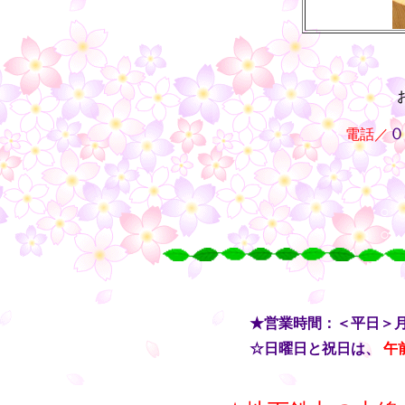
・・
０
電話／
○
○
○
○
・・
★営業時間：＜平日＞
・・
☆日曜日と祝日は、
午