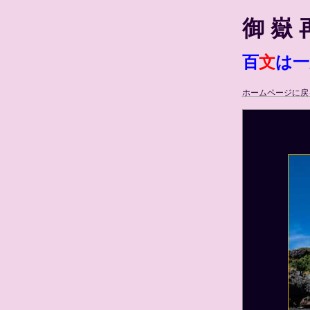
御 嶽 
百
文
は一
ホームページに戻