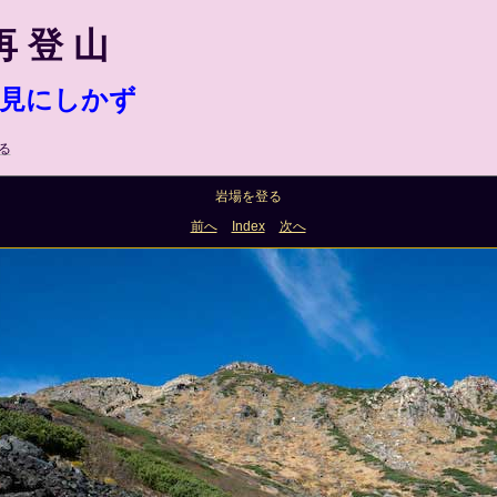
再 登 山
見にしかず
る
岩場を登る
前へ
Index
次へ