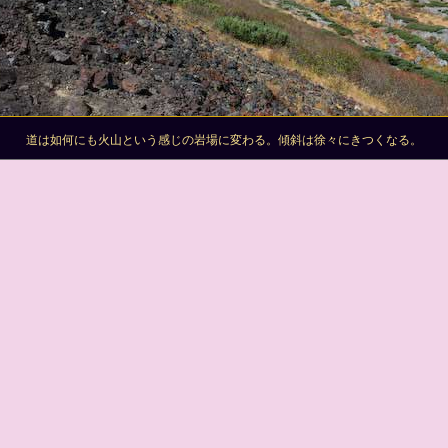
道は如何にも火山という感じの岩場に変わる。傾斜は徐々にきつくなる。