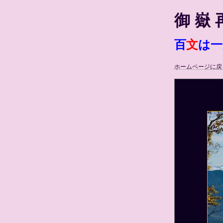
御 嶽 
百
文
は一
ホームページに戻