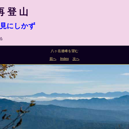
再 登 山
見にしかず
る
八ヶ岳連峰を望む
前へ
Index
次へ