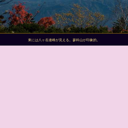
東には八ヶ岳連峰が見える。蓼科山が印象的。