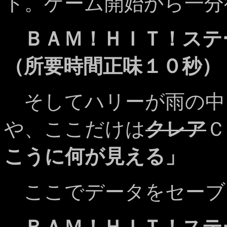
ト。ゲーム開始から一分
ＢＡＭ！ＨＩＴ！ステ
（所要時間正味１０秒）
そしてハリーが雨の中
や、ここだけは
クレア
Ｃ
こうに何が見える」
ここでデータをセーブ