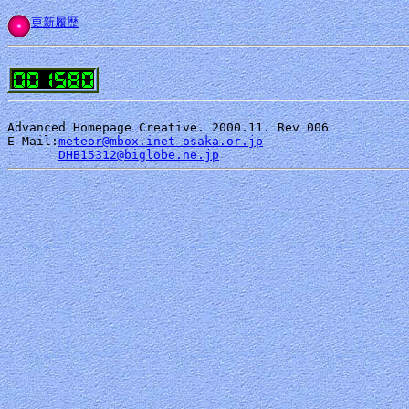
更新履歴
Advanced Homepage Creative. 2000.11. Rev 006

E-Mail:
meteor@mbox.inet-osaka.or.jp
DHB15312@biglobe.ne.jp