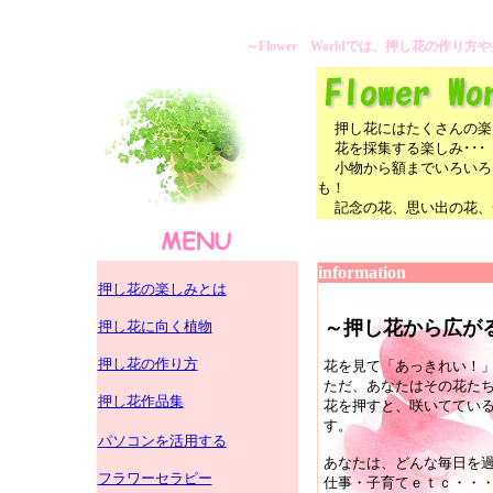
～Flower Worldでは、押し花の作
押し花にはたくさんの楽
花を採集する楽しみ･･･
小物から額までいろいろ
も！
記念の花、思い出の花、
information
押し花の楽しみとは
～押し花から広が
押し花に向く植物
押し花の作り方
花を見て「あっきれい！
ただ、あなたはその花た
押し花作品集
花を押すと、咲いててい
す。
パソコンを活用する
あなたは、どんな毎日を
フラワーセラピー
仕事・子育てｅｔｃ・・