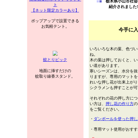
栃木県小山市社会
ト
紹介されました!
【ネット限定カラーあり】
～随時
ポップアップで設置できる
お気軽テント。
今手に入
いろいろな木の葉、色づい
ね。
蚊とりピック
木の葉は押しておくと、い
い道があります。
地面に挿すだけの
寒いシーズンは、水分を抜
蚊取り線香スタンド。
りますが、専用のマットを
れいな押し花が出来上がり
シクラメンも押すことが可
それぞれの花の押し方につ
い方は、
押し花の作り方
の
をご覧ください。
・
ダンボールを使った押し
・専用マット使用がおすす