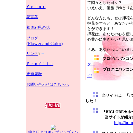
て悶々とした日々？
Ｃｏｌｏｒ
いえいえ、優雅でゆとり
花言葉
どんな方にも、ぜひ押花
押花をすると、あなたが
都道府県の花
とができます！
押花は、あなたの心を癒
ブログ
心豊かに生きたいと思い
(Flower and Color)
さあ、あなたもはじめま
リンク
ブログにパソコンを
Ｐｒｏｆｉｌｅ
ク！
ブログにパソコン
更新履歴
ク!
お問い合わせはこちらへ
当サイトは、『パ
した！
『BIGLOBE★
当サイトが紹介され
http://hom
簡単日よけポップアップテン