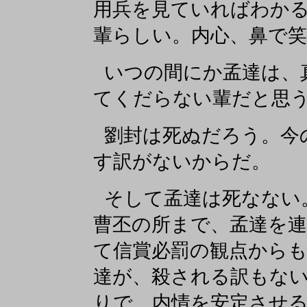
用兵を見ていればわか
輩らしい。内心、鼻で笑
いつの間にか孟達は、
てくだらない輩だと思
劉封は死ぬだろう。今
す訳がないからだ。
そして孟達は死なない
曹丕の所まで、孟達を
て信賞必罰の観点から
達が、殺される訳もな
りで、内情を安定させ