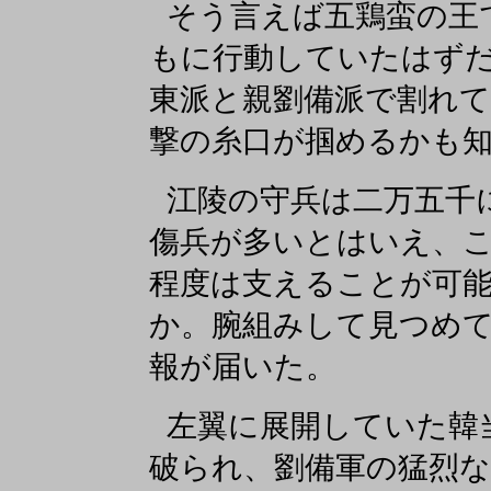
そう言えば五鶏蛮の王
もに行動していたはず
東派と親劉備派で割れ
撃の糸口が掴めるかも
江陵の守兵は二万五千
傷兵が多いとはいえ、
程度は支えることが可
か。腕組みして見つめ
報が届いた。
左翼に展開していた韓
破られ、劉備軍の猛烈