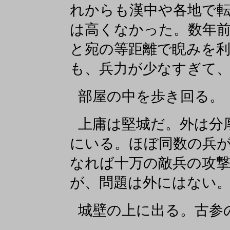
れからも漢中や各地で
は高くなかった。数年
と宛の等距離で睨みを
も、兵力が少なすぎて
部屋の中を歩き回る。
上庸は堅城だ。外は分
にいる。ほぼ同数の兵
なれば十万の敵兵の攻
が、問題は外にはない
城壁の上に出る。古参