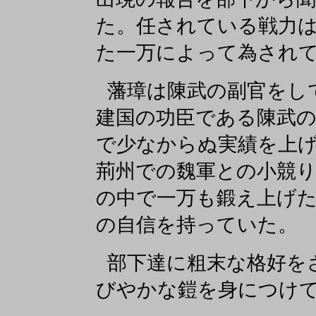
た。任されている戦力
た一万によって為され
藩璋は陳武の副官をし
建国の功臣である陳武
で少なからぬ実績を上
荊州での魏軍との小競
の中で一万も鍛え上げ
の自信を持っていた。
部下達に粗末な格好を
びやかな鎧を身につけ