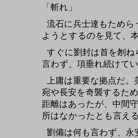
「斬れ」
流石に兵士達もためら
ようとするのを見て、
すぐに劉封は首を刎ね
言わず、項垂れ続けて
上庸は重要な拠点だ。
宛や長安を奇襲するた
距離はあったが、中間
所はなかったとも言え
劉備は何も言わず、永