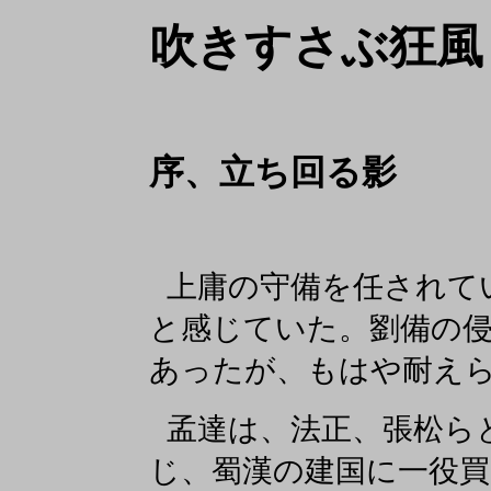
吹きすさぶ狂風
序、立ち回る影
上庸の守備を任されて
と感じていた。劉備の
あったが、もはや耐え
孟達は、法正、張松ら
じ、蜀漢の建国に一役