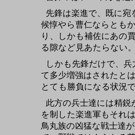
先鋒は楽進で、既に宛
候惇やら曹仁ならとも
り、しかも補佐にあの賈
る隙など見あたらない
しかも先鋒だけで、兵
て多少増強はされたと
とても勝負になる状況
此方の兵士達には精鋭
を制した楽進軍もそれ
鳥丸族の凶猛な戦士達