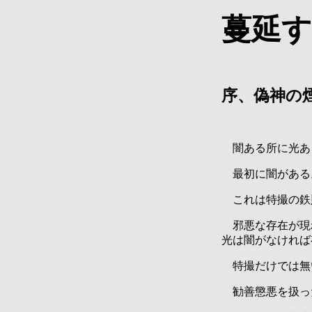
蔓延す
序、偽神の
闇ある所に光あ
最初に闇がある
これは特撮の鉄
邪悪な存在が現
光は闇がなければ
特撮だけでは無
勧善懲悪を扱っ