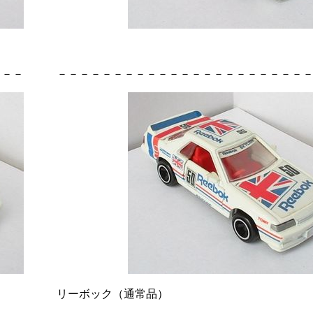
－－
－－－－－－－－－－－－－－－－－－－－－－－
リーボック（通常品）