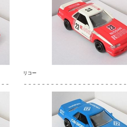
リコー
－－
－－－－－－－－－－－－－－－－－－－－－－－