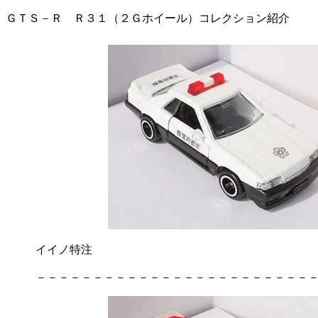
ＧＴＳ－Ｒ Ｒ３１（２Ｇホイール）コレクション紹介
イイノ特注
－－－－－－－－－－－－－－－－－－－－－－－－－