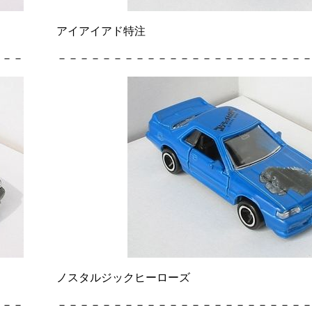
アイアイアド特注
－－
－－－－－－－－－－－－－－－－－－－－－－－
ノスタルジックヒーローズ
－－
－－－－－－－－－－－－－－－－－－－－－－－