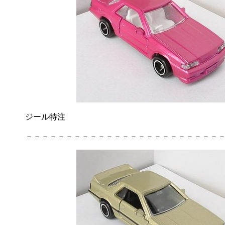
ジール特注
－－－－－－－－－－－－－－－－－－－－－－－－－