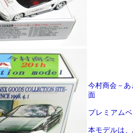
今村商会－あ
面
プレミアムベ
本モデルは、