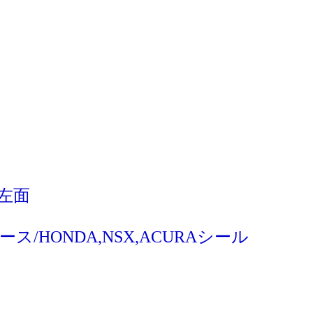
 左面
/HONDA,NSX,ACURAシール