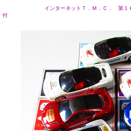
インターネットＴ．Ｍ．Ｃ． 第１
付