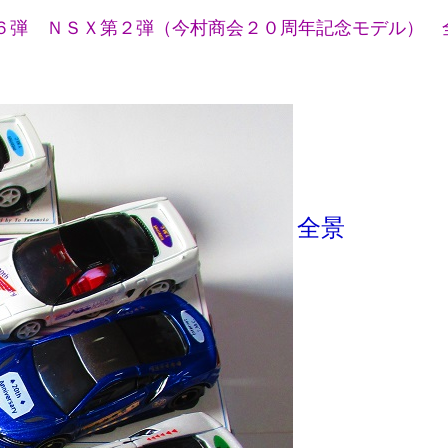
６弾 ＮＳＸ第２弾（今村商会２０周年記念モデル） 
全景