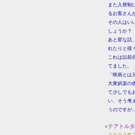
●
また入替制
●
るお客さん
●
その人はい
●
しょうか？
●
あと変な話
●
れたりと様
●
これは以前
●
てました。
●
「映画とは
●
大衆娯楽の
●
て少しでも
●
い、そう考
●
うのですが
●
テアトルタ
●
２００２年