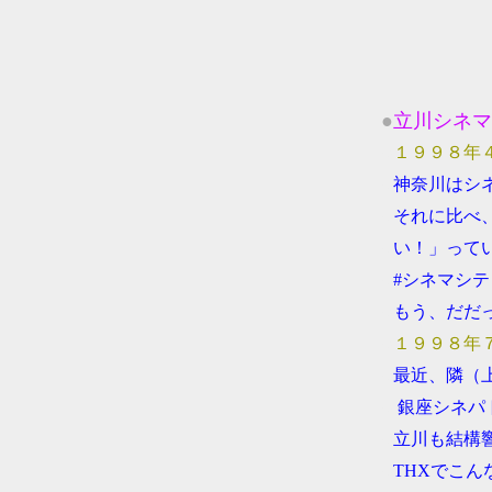
●
立川シネマ
●
１９９８年
●
神奈川はシ
●
それに比べ
●
い！」って
●
#シネマシ
●
もう、だだ
●
１９９８年
●
最近、隣（
●
銀座シネパ
●
立川も結構
●
THXでこ