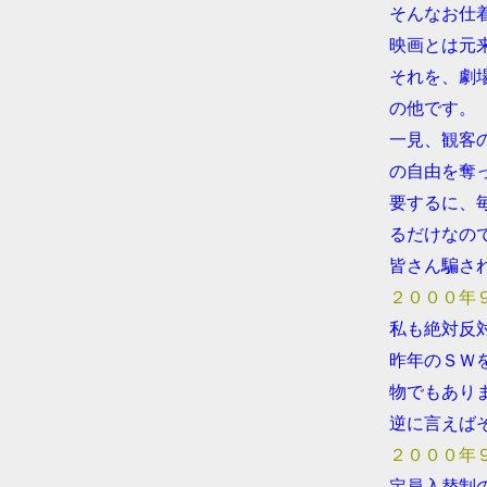
●
そんなお仕
●
映画とは元
●
それを、劇
●
の他です。
●
一見、観客
●
の自由を奪
●
要するに、
●
るだけなの
●
皆さん騙さ
●
２０００年
●
私も絶対反
●
昨年のＳＷ
●
物でもあり
●
逆に言えば
●
２０００年
●
定員入替制