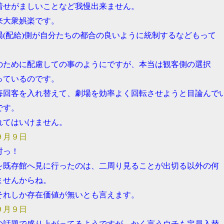
着せがましいことなど我慢出来ません。
来大衆娯楽です。
場(配給)側が自分たちの都合の良いように統制するなどもって
のために配慮しての事のようにですが、本当は観客側の選択
っているのです。
毎回客を入れ替えて、劇場を効率よく回転させようと目論んで
です。
れてはいけません。
９月９日
対っ！
を既存館へ見に行ったのは、二周り見ることが出切る以外の何
ませんからね。
それしか存在価値が無いとも言えます。
９月９日
の話題で盛り上がってるようですが、かく言うウチも定員入替