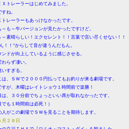
ＥＸトレーラーはじめてみました。
ですね。
Ｘトレーラーもあっけなかったです。
も～も～牛バージョンが見たかったですけど。
ぅ～素晴らしい！エクセレント！！言葉で言い尽くせない！！
ゃん！！”からして音が違うんだもん。
ウンドが向上しているように感じさせる。
変わらず凄い。
違いすぎる。
こは、ＳＷで２０００円払ってもお釣りが来る劇場です。
ですが、木曜はレイトショウ１時間前で楽勝！
目は、３０分前でちょっといい席が取れなかったです。
目でも１時間前は必死！）
の人がこの劇場でＳＷを見ることを期待します。
５月２８日
ーの立川ＴＨＸで『ロミオ・マスト・ダイ』を観ました。