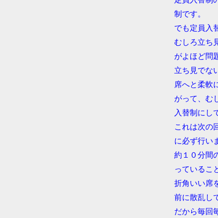
●
制です。
●
でも定員入
●
むしろ立ち
●
がよほど問
●
立ち見でな
●
席へと柔軟
●
がって、む
●
入替制にし
●
これは次の
●
に必ず行い
●
約１０分間
●
っているこ
●
折角いい席
●
前に散乱し
●
だから毎回