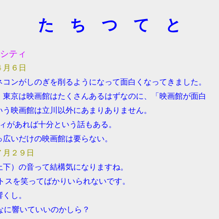
た ち つ て と
シティ
４月６日
ネコンがしのぎを削るようになって面白くなってきました。
、東京は映画館はたくさんあるはずなのに、「映画館が面白
いう映画館は立川以外にあまりありません。
ティがあれば十分という話もある。
っ広いだけの映画館は要らない。
７月２９日
上下）の音って結構気になりますね。
トスを笑ってばかりいられないです。
響くし。
んなに響いていいのかしら？