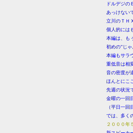
●
ドルデジの
●
あっけない
●
立川のＴＨ
●
個人的には
●
本編は、も
●
初めの”じ
●
本編もサラ
●
重低音は相
●
音の密度が
●
ほんとにこ
●
先週の状況
●
金曜の一回
●
（平日一回
●
では、多く
●
２０００年
●
新スピーカ