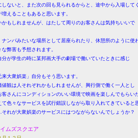
にしないと、また次の回も見られるからと、途中から入場して
が増えることもあると思います。
いかもしれませんが、はたして周りのお客さんは気持ちいいで
、ナンパみたいな場所として居座られたり、休憩所のように使
々な弊害も予想されます。
自分が学生の時に某邦画大手の劇場で働いていたときに感じ
元来大衆娯楽」自分もそう思います。
価値観は人それぞれかもしれませんが、興行側で働く一人とし
お客さんにコンディションのいい環境で映画を楽しんでもらい
えて色々なサービスを試行錯誤しながら取り入れてきていると
…それが大衆娯楽のサービスにはつながらないんでしょうか？
イムズスクエア
２月１２日