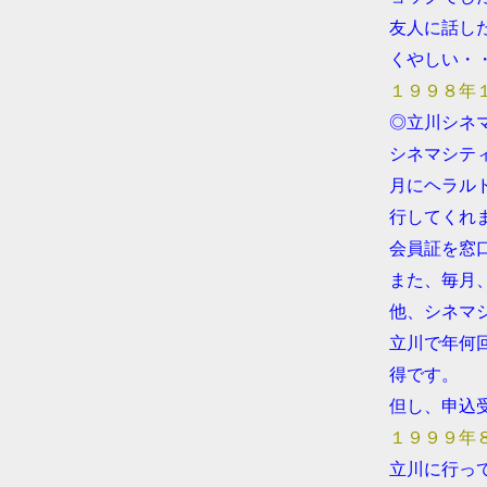
●
友人に話し
●
くやしい・
●
１９９８年
●
◎立川シネマ
●
シネマシティ
●
月にヘラル
●
行してくれ
●
会員証を窓口
●
また、毎月
●
他、シネマ
●
立川で年何
●
得です。
●
但し、申込
●
１９９９年
●
立川に行っ