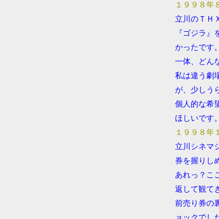
●
１９９８年
●
立川のＴＨ
●
『ゴジラ』
●
かったです
●
一体、どん
●
私は違う劇
●
が、少しう
●
個人的な希
●
ほしいです
●
１９９８年
●
立川シネマ
●
券を握りし
●
あれっ？こ
●
返して観て
●
前売り券の
●
ョックでし