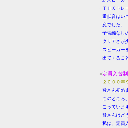
●
ＴＨＸトレ
●
重低音はい
●
変でした。
●
予告編なし
●
クリアさが
●
スピーカー
●
出てくるこ
●
定員入替制
●
２０００年
●
皆さん初め
●
このところ
●
こっていま
●
皆さんはど
●
私は、定員