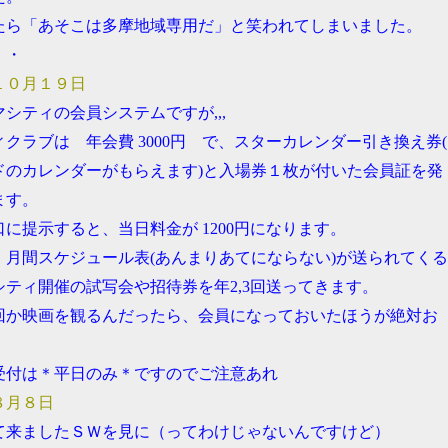
たら「あそこは多摩地域専用だ」と笑われてしまいました。
・・
１０月１９日
シティの会員システムですが,,,
クラブは 年会費 3000円 で、スターカレンダー引き換え券(
ドのカレンダーがもらえます)と入場券１枚が付いた会員証を発
ます。
に提示すると、当日料金が 1200円になります。
、月間スケジュール表(あんまりあてにならない)が送られてくる
シティ開催の試写会や招待券を年2,3回送ってきます。
回か映画を観るんだったら、会員になっておいたほうが絶対お
受付は＊平日のみ＊ですのでご注意あれ
８月８日
て来ましたＳＷを見に（ってわけじゃないんですけど）