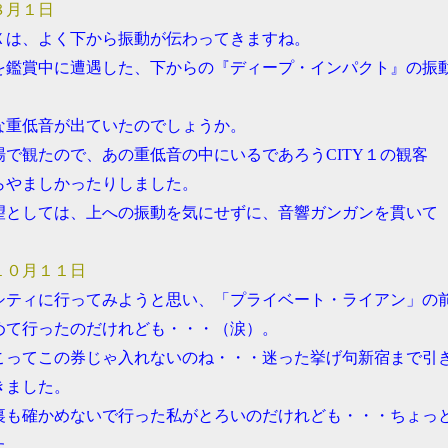
８月１日
Ｘは、よく下から振動が伝わってきますね。
を鑑賞中に遭遇した、下からの『ディープ・インパクト』の振
。
な重低音が出ていたのでしょうか。
場で観たので、あの重低音の中にいるであろうCITY１の観客
らやましかったりしました。
望としては、上への振動を気にせずに、音響ガンガンを貫いて
。
１０月１１日
シティに行ってみようと思い、「プライベート・ライアン」の
めて行ったのだけれども・・・（涙）。
こってこの券じゃ入れないのね・・・迷った挙げ句新宿まで引
きました。
裏も確かめないで行った私がとろいのだけれども・・・ちょっ
た。