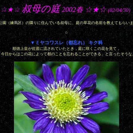
叔母の庭
☆★☆
2002春 ☆★☆
(02/04/30)
公園（練馬区）の隣りに住んでいる叔母に、庭の草花の名前を教えてもらい
☆
▼ミヤコワスレ（都忘れ） キク科
順徳上皇が佐渡に流されていたとき，庭に咲くこの花を見て，
「今日からはこの花によって都のことを忘れることができる」と言ったそうな