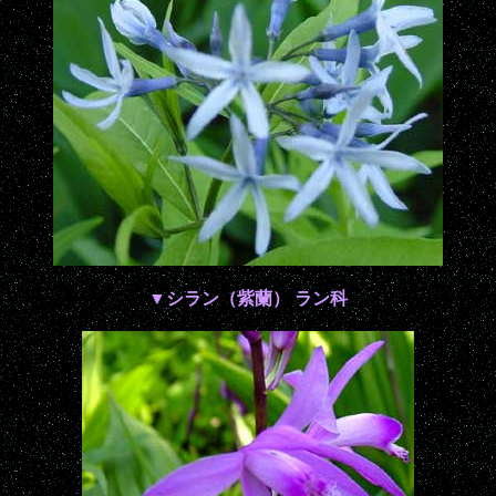
▼シラン（紫蘭） ラン科