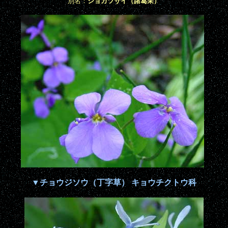
別名：
ショカツサイ（諸葛采）
▼チョウジソウ（丁字草） キョウチクトウ科