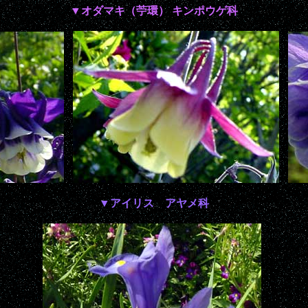
▼オダマキ（苧環） キンポウゲ科
▼アイリス アヤメ科