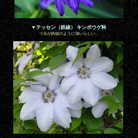
▼テッセン（鉄線） キンポウゲ科
つるが鉄線のように強いらしい。