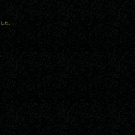
ました。
。