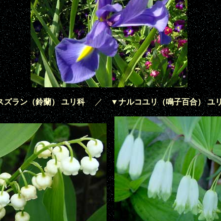
スズラン（鈴蘭） ユリ科
／
▼ナルコユリ（鳴子百合） ユ