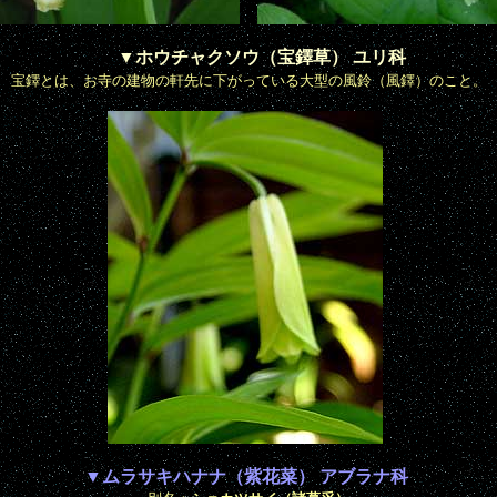
▼ホウチャクソウ（宝鐸草） ユリ科
宝鐸とは、お寺の建物の軒先に下がっている大型の風鈴（風鐸）のこと。
▼ムラサキハナナ（紫花菜） アブラナ科