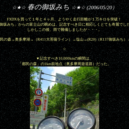
春の御坂みち
☆★☆
☆★☆ (2006/05/20）
FXDXを買って１年と４ヶ月、ようやく走行距離が１万キロを突破！
御坂みち」からの富士山の眺めは、記念すべき日に相応しくとても奇麗でし
しかしこの後、雨で難儀しましたが・・・。
民の森
→奥多摩湖→（R411大菩薩ライン）→塩山→(R20)（R137御坂み
☆
▼記念すべき10,000kmの瞬間は、
「都民の森」の1km前地点（奥多摩周遊道路）だった。