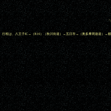
「
行程は、八王子IC→（R16）（秋川街道）→五日市→（奥多摩周遊道）
→都