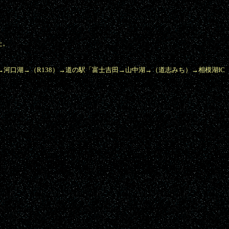
た。
ち）→河口湖→（R138）→道の駅「富士吉田→山中湖→（道志みち）→相模湖IC