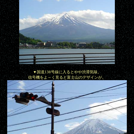
▼国道138号線に入るとやや渋滞気味。
信号機をよ～く見ると富士山のデザインが。