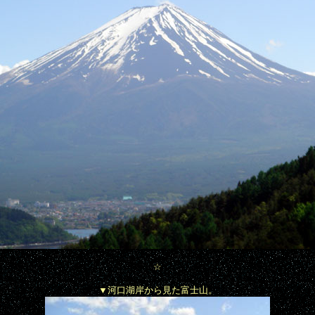
☆
▼
河口湖岸から見た富士山。