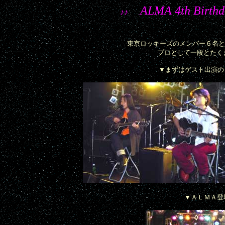
ALMA 4th Birthd
♪♪
東京ロッキーズのメンバー６名と「ALM
プロとして一段とたく
▼まずはゲスト出演の「
▼ＡＬＭＡ登