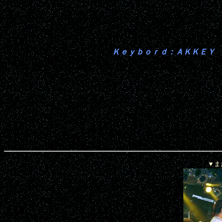
Ｋｅｙｂｏｒｄ：ＡＫＫＥＹ
▼ま