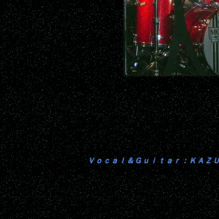
Ｖｏｃａｌ＆Ｇｕｉｔａｒ：ＫＡＺ