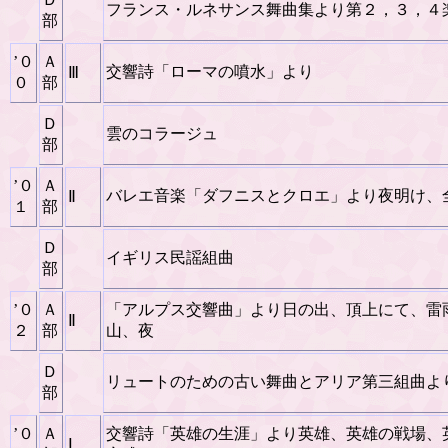
フランス・ルネサンス舞曲集より第２，３，４
部
’０
Ａ
交響詩「ローマの噴水」より
Ⅲ
０
部
Ｄ
雲のコラージュ
部
’０
Ａ
バレエ音楽「ダフニスとクロエ」より夜明け、
Ⅱ
１
部
Ｄ
イギリス民謡組曲
部
’０
Ａ
「アルプス交響曲」より日の出、頂上にて、雷
Ⅱ
２
部
山、夜
Ｄ
リュートのための古い舞曲とアリア第三組曲より
部
’０
Ａ
交響詩「英雄の生涯」より英雄、英雄の戦場、
Ⅰ