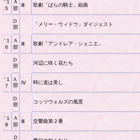
’１
Ａ
歌劇「ばらの騎士」組曲
Ⅲ
５
部
D
「メリー・ウィドウ」ダイジェスト
部
’１
Ａ
歌劇「アンドレア・シェニエ」
Ⅲ
６
部
D
河辺に咲く花たち
部
’１
A
時に道は美し
Ⅳ
部
７
D
コッツウォルズの風景
部
’１
Ａ
交響曲第２番
Ⅲ
８
部
Ｄ