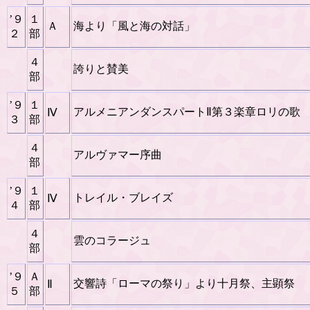
’９
１
Ａ
海より「風と海の対話」
２
部
４
誇りと賛美
部
’９
１
アルメニアンダンスパートⅡ第３楽章ロリの歌
Ⅳ
３
部
４
アルヴァマー序曲
部
’９
１
トレイル・ブレイズ
Ⅳ
４
部
４
雲のコラージュ
部
’９
Ａ
交響詩「ローマの祭り」より十月祭、主顕祭
Ⅱ
５
部