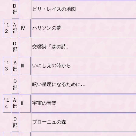
D
ピリ・レイスの地図
部
’１
A
ハリソンの夢
Ⅳ
部
２
D
交響詩「森の詩」
部
’１
Ａ
いにしえの時から
Ⅲ
３
部
Ｄ
眩い星座になるために…
部
’１
A
宇宙の音楽
Ⅱ
部
４
Ｄ
ブローニュの森
部