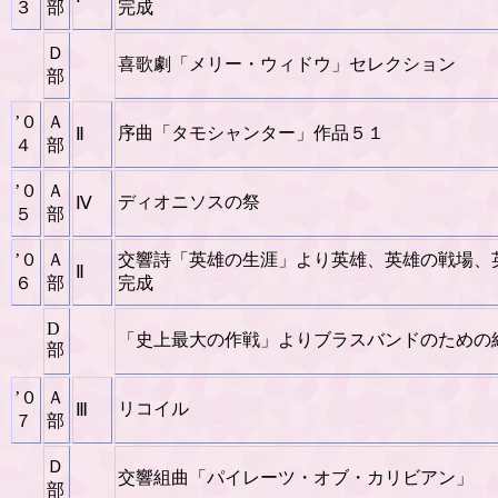
３
部
完成
Ｄ
喜歌劇「メリー・ウィドウ」セレクション
部
’０
Ａ
序曲「タモシャンター」作品５１
Ⅱ
４
部
’０
Ａ
ディオニソスの祭
Ⅳ
５
部
’０
Ａ
交響詩「英雄の生涯」より英雄、英雄の戦場、
Ⅱ
６
部
完成
D
「史上最大の作戦」よりブラスバンドのための
部
’０
Ａ
リコイル
Ⅲ
７
部
Ｄ
交響組曲「パイレーツ・オブ・カリビアン」
部