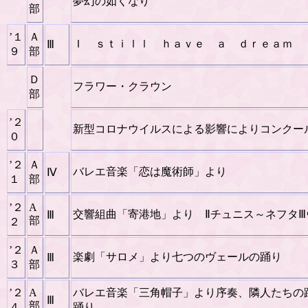
夢幻の如くなり
部
’１
Ａ
Ｉ ｓｔｉｌｌ ｈａｖｅ ａ ｄｒｅａｍ
Ⅲ
９
部
Ｄ
フラワー・クラウン
部
’２
新型コロナウイルスによる影響によりコンクー
０
’２
Ａ
バレエ音楽「恋は魔術師」より
Ⅳ
１
部
’２
A
交響組曲「寄港地」より Ⅱチュニス～ネフタⅢ
Ⅲ
部
２
’２
Ａ
楽劇「サロメ」より七つのヴェールの踊り
Ⅲ
３
部
’２
A
バレエ音楽「三角帽子」より序奏、隣人たちの
Ⅲ
部
４
踊り