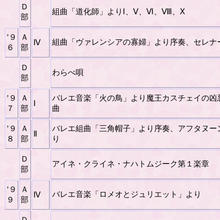
Ｄ
組曲「道化師」よりⅠ、Ⅴ、Ⅵ、Ⅷ、Ⅹ
部
’９
Ａ
組曲「ヴァレンシアの寡婦」より序奏、セレナ
Ⅳ
６
部
Ｄ
わらべ唄
部
’９
Ａ
バレエ音楽「火の鳥」より魔王カスチェイの凶
Ⅰ
７
部
曲
’９
Ａ
バレエ組曲「三角帽子」より序奏、アフタヌー
Ⅱ
８
部
り
Ｄ
アイネ・クライネ・ナハトムジーク第１楽章
部
’９
Ａ
バレエ音楽「ロメオとジュリエット」より
Ⅳ
９
部
Ｄ