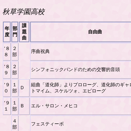
秋草学園高
課
年
部
題
自由曲
度
門
曲
’８
２
序曲祝典
８
部
’８
２
シンフォニックバンドのための交響的音頭
９
部
’９
１
組曲「道化師」よりプロローグ、道化師のギャ
Ｄ
０
部
トマイム、スケルツォ、エピローグ
’９
１
Ｂ
エル・サロン・メヒコ
１
部
４
フェスティーボ
部