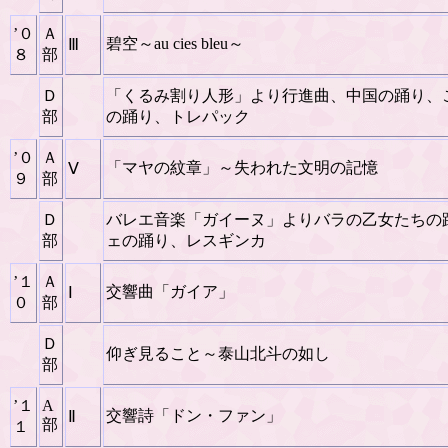
’０
Ａ
碧空～au cies bleu～
Ⅲ
８
部
Ｄ
「くるみ割り人形」より行進曲、中国の踊り、
部
の踊り、トレパック
’０
Ａ
「マヤの紋章」～失われた文明の記憶
Ⅴ
９
部
Ｄ
バレエ音楽「ガイーヌ」よりバラの乙女たちの
部
ェの踊り、レスギンカ
’１
Ａ
交響曲「ガイア」
Ⅰ
０
部
Ｄ
仰ぎ見ること～泰山北斗の如し
部
’１
A
交響詩「ドン・ファン」
Ⅱ
部
１