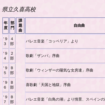
県立久喜高
課
年
部
題
自由曲
度
門
曲
’９
４
バレエ音楽「コッペリア」より
３
部
’９
２
歌劇「ザンパ」序曲
４
部
’９
Ｂ
歌劇「ウィンザーの陽気な女房達」序曲
５
部
’９
Ｂ
喜歌劇「天国と地獄」序曲
６
部
’９
Ｂ
バレエ音楽「白鳥の湖」より情景、スペインの
７
部