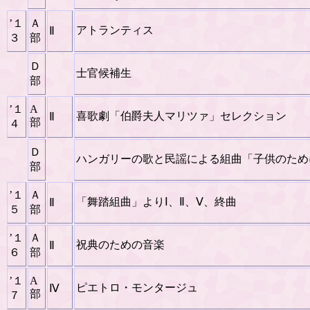
’１
Ａ
アトランティス
Ⅱ
３
部
Ｄ
士官候補生
部
’１
A
喜歌劇「伯爵夫人マリツァ」セレクション
Ⅱ
部
４
Ｄ
ハンガリーの歌と民謡による組曲「子供のため
部
’１
Ａ
「舞踏組曲」よりⅠ、Ⅱ、Ⅴ、終曲
Ⅱ
５
部
’１
Ａ
祝典のための音楽
Ⅱ
６
部
’１
A
ピエトロ・モンタージュ
Ⅳ
部
７