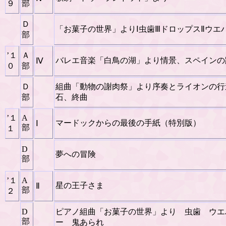
９
部
Ｄ
「お菓子の世界」よりⅠ虫歯ⅢドロップスⅡウエ
部
’１
Ａ
バレエ音楽「白鳥の湖」より情景、スペインの
Ⅳ
０
部
Ｄ
組曲「動物の謝肉祭」より序奏とライオンの行
部
石、終曲
’１
A
マードックからの最後の手紙（特別版）
Ⅰ
部
１
D
夢への冒険
部
’１
A
星の王子さま
Ⅱ
部
２
D
ピアノ組曲「お菓子の世界」より 虫歯 ウエ
部
ー 鬼あられ