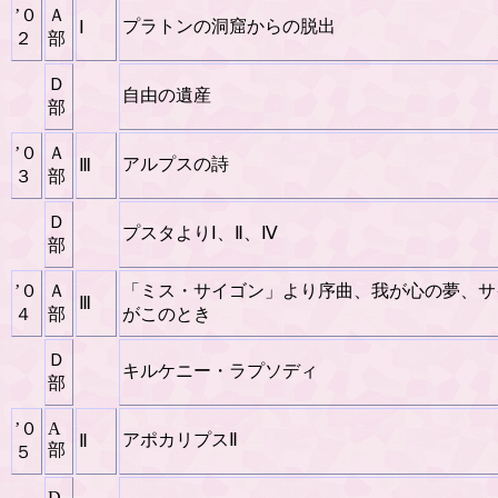
’０
Ａ
プラトンの洞窟からの脱出
Ⅰ
２
部
Ｄ
自由の遺産
部
’０
Ａ
アルプスの詩
Ⅲ
３
部
Ｄ
プスタよりⅠ、Ⅱ、Ⅳ
部
’０
Ａ
「ミス・サイゴン」より序曲、我が心の夢、サ
Ⅲ
４
部
がこのとき
Ｄ
キルケニー・ラプソディ
部
’０
A
アポカリプスⅡ
Ⅱ
部
５
D