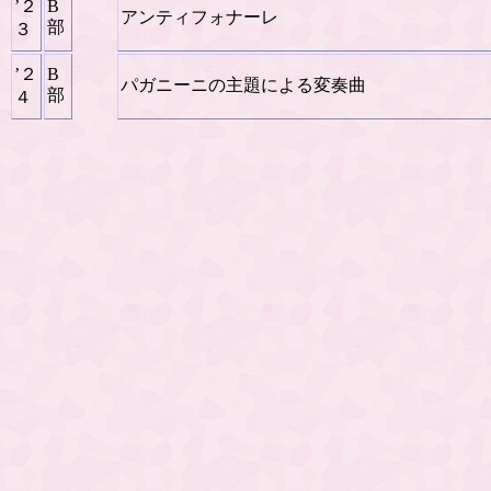
’２
B
アンティフォナーレ
部
３
’２
B
パガニーニの主題による変奏曲
部
４