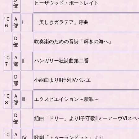
ヒーザウッド・ポートレイト
部
’０
Ａ
「美しきガラテア」序曲
Ⅰ
６
部
Ｄ
吹奏楽のための音詩「輝きの海へ」
部
’０
Ａ
ハンガリー狂詩曲第二番
Ⅱ
７
部
Ｄ
小組曲よりⅡ行列Ⅳバレエ
部
’０
Ａ
エクスピエイション～贖罪～
Ⅲ
８
部
Ｄ
組曲「ドリー」よりⅠ子守歌ⅡミーアーウⅥスペ
部
’０
Ａ
歌劇「トゥーランドット」より
Ⅳ