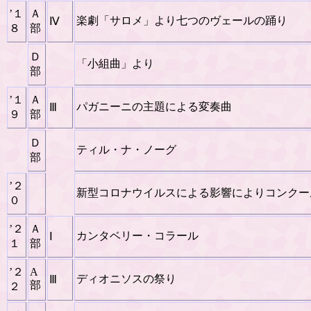
’１
Ａ
楽劇「サロメ」より七つのヴェールの踊り
Ⅳ
８
部
Ｄ
「小組曲」より
部
’１
Ａ
パガニーニの主題による変奏曲
Ⅲ
９
部
Ｄ
ティル・ナ・ノーグ
部
’２
新型コロナウイルスによる影響によりコンクー
０
’２
Ａ
カンタベリー・コラール
Ⅰ
１
部
’２
A
ディオニソスの祭り
Ⅲ
部
２