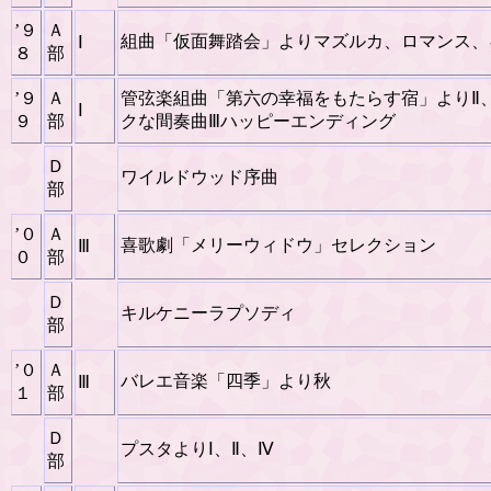
’９
Ａ
組曲「仮面舞踏会」よりマズルカ、ロマンス、
Ⅰ
８
部
’９
Ａ
管弦楽組曲「第六の幸福をもたらす宿」よりⅡ
Ⅰ
９
部
クな間奏曲Ⅲハッピーエンディング
Ｄ
ワイルドウッド序曲
部
’０
Ａ
喜歌劇「メリーウィドウ」セレクション
Ⅲ
０
部
Ｄ
キルケニーラプソディ
部
’０
Ａ
バレエ音楽「四季」より秋
Ⅲ
１
部
Ｄ
プスタよりⅠ、Ⅱ、Ⅳ
部