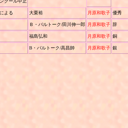
ンクール中止
による
大栗裕
月原和歌子
優秀
Ｂ・バルトーク/田川伸一郎
月原和歌子
辞
福島弘和
月原和歌子
銅
B・バルトーク/高昌帥
月原和歌子
銀