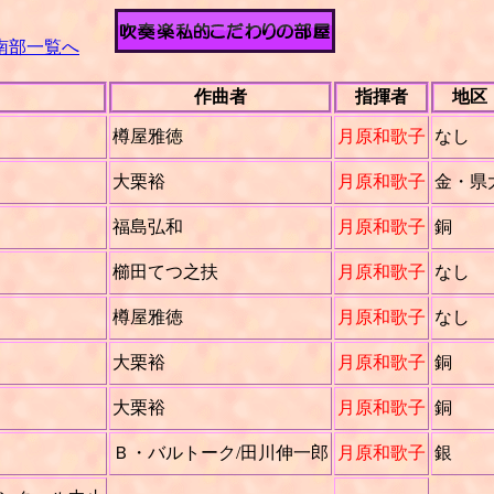
南部一覧へ
作曲者
指揮者
地区
樽屋雅徳
月原和歌子
なし
大栗裕
月原和歌子
金・県
福島弘和
月原和歌子
銅
櫛田てつ之扶
月原和歌子
なし
樽屋雅徳
月原和歌子
なし
大栗裕
月原和歌子
銅
大栗裕
月原和歌子
銅
Ｂ・バルトーク/田川伸一郎
月原和歌子
銀