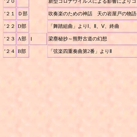
’２０
新型コロナウイルスによる影響によりコ
’２１
Ｄ部
吹奏楽のための神話 天の岩屋戸の物語
’２２
D部
「舞踏組曲」よりⅠ、Ⅱ、Ⅴ、終曲
’２３
A部
梁塵秘抄～熊野古道の幻想
Ⅰ
’２４
B部
「弦楽四重奏曲第2番」よりⅡ