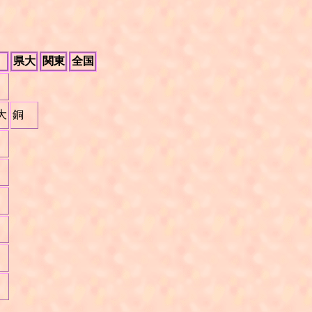
県大
関東
全国
大
銅