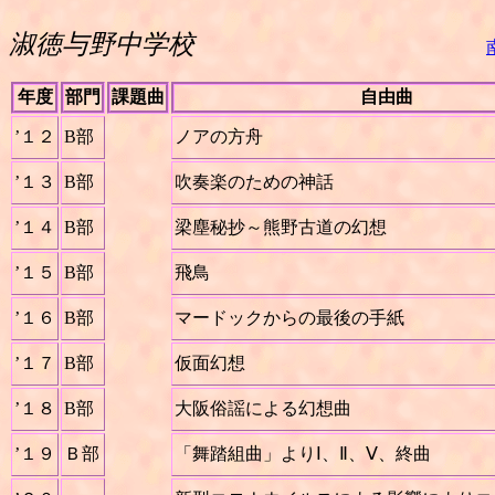
淑徳与野中学校
年度
部門
課題曲
自由曲
’１２
B部
ノアの方舟
’１３
B部
吹奏楽のための神話
’１４
B部
梁塵秘抄～熊野古道の幻想
’１５
B部
飛鳥
’１６
B部
マードックからの最後の手紙
’１７
B部
仮面幻想
’１８
B部
大阪俗謡による幻想曲
’１９
Ｂ部
「舞踏組曲」よりⅠ、Ⅱ、Ⅴ、終曲