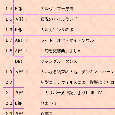
’１４
B部
アルヴァマー序曲
’１５
Ａ部
伝説のアイルランド
Ⅱ
’１６
B部
カルカソンヌの城
’１７
A部
ライト・オブ・マイ・ソウル
Ⅱ
’１８
A部
「幻想交響曲」よりⅤ
Ⅱ
D部
ジャングル・ダンス
’１９
Ａ部
大いなる約束の大地～チンギス・ハーン
Ⅲ
’２０
新型コロナウイルスによる影響によりコ
’２１
Ｂ部
「ガリバー旅行記」よりⅠ、Ⅲ、Ⅳ
’２２
B部
ひまわり
’２３
Ｂ部
百年祭