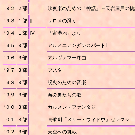
’９２
２部
吹奏楽のための「神話」～天岩屋戸の物
’９３
１部
サロメの踊り
Ⅱ
’９４
１部
「寄港地」より
Ⅳ
’９５
Ｂ部
アルメニアンダンスパートⅠ
’９６
Ｂ部
アルヴァマー序曲
’９７
Ｂ部
プスタ
’９８
Ｂ部
祝典のための音楽
’９９
Ｂ部
海の男たちの歌
’００
Ｂ部
カルメン・ファンタジー
’０１
Ｂ部
喜歌劇「メリー・ウィドウ」セレクショ
’０２
Ｂ部
天空への挑戦