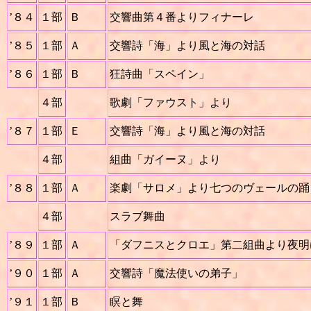
’８４
１部
Ｂ
交響曲第４番よりフィナーレ
’８５
１部
Ａ
交響詩「海」より風と海の対話
’８６
１部
Ｂ
狂詩曲「スペイン」
４部
歌劇「ファウスト」より
’８７
１部
Ｅ
交響詩「海」より風と海の対話
４部
組曲「ガイーヌ」より
’８８
１部
Ａ
楽劇「サロメ」より七つのヴェールの踊
４部
スラブ舞曲
’８９
１部
Ａ
「ダフニスとクロエ」第二組曲より夜明
’９０
１部
Ａ
交響詩「魔法使いの弟子」
’９１
１部
Ｂ
瞑と舞