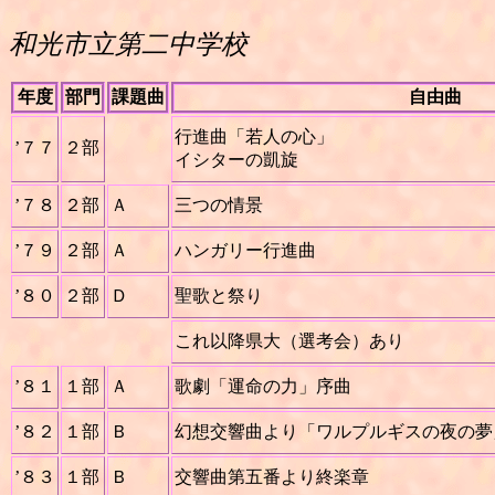
和光市立第二中学
年度
部門
課題曲
自由曲
行進曲「若人の心」
’７７
２部
イシターの凱旋
’７８
２部
Ａ
三つの情景
’７９
２部
Ａ
ハンガリー行進曲
’８０
２部
Ｄ
聖歌と祭り
これ以降県大（選考会）あり
’８１
１部
Ａ
歌劇「運命の力」序曲
’８２
１部
Ｂ
幻想交響曲より「ワルプルギスの夜の夢
’８３
１部
Ｂ
交響曲第五番より終楽章