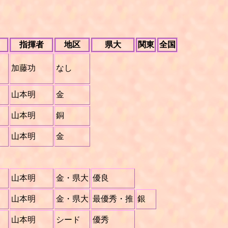
指揮者
地区
県大
関東
全国
加藤功
なし
山本明
金
山本明
銅
山本明
金
山本明
金・県大
優良
山本明
金・県大
最優秀・推
銀
山本明
シード
優秀