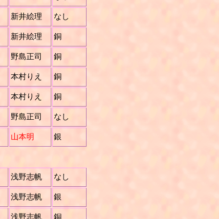
新井絵理
なし
新井絵理
銅
野島正司
銅
本村りえ
銅
本村りえ
銅
野島正司
なし
山本明
銀
浅野志帆
なし
浅野志帆
銀
浅野志帆
銅