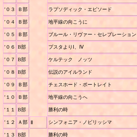
’０３
Ｂ部
ラプソディック・エピソード
’０４
Ｂ部
地平線の向こうに
’０５
Ｂ部
ブルール・リヴァー・セレブレーション
’０６
B部
プスタよりⅠ、Ⅳ
’０７
B部
ケルテック ノッツ
’０８
B部
伝説のアイルランド
’０９
Ｂ部
チェスホード・ポートレイト
’１０
Ｂ部
地平線の向こうへ
’１１
B部
勝利の時
’１２
Ａ部
シンフォニア・ノビリッシマ
Ⅱ
’１３
B部
勝利の時