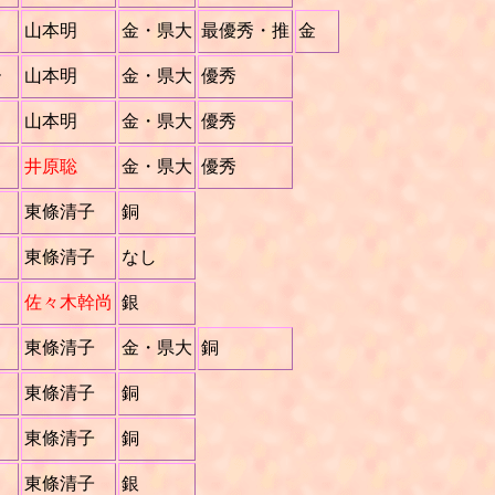
山本明
金・県大
最優秀・推
金
ー
山本明
金・県大
優秀
山本明
金・県大
優秀
井原聡
金・県大
優秀
東條清子
銅
東條清子
なし
佐々木幹尚
銀
東條清子
金・県大
銅
東條清子
銅
東條清子
銅
東條清子
銀