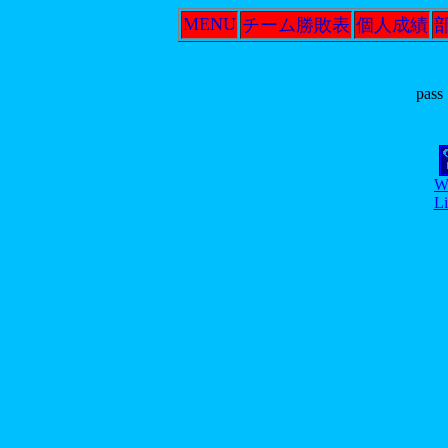
MENU
チーム勝敗表
個人成績
pas
We
L