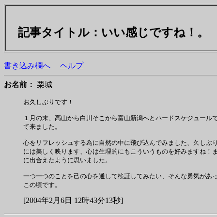
記事タイトル：いい感じですね！
書き込み欄へ
ヘルプ
お名前：
栗城
お久しぶりです！

１月の末、高山から白川そこから富山新潟へとハードスケジュールで
て来ました。

心をリフレッシュする為に自然の中に飛び込んでみました、久しぶり
には美しく映ります、心は生理的にもこういうものを好みますね！ま
に出合えたように思いました。

一つ一つのことを己の心を通して検証してみたい、そんな勇気があっ
[2004年2月6日 12時43分13秒]