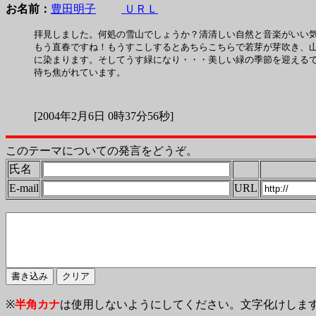
お名前：
豊田明子
ＵＲＬ
拝見しました。何処の雪山でしょうか？清清しい自然と音楽がいい気
もう直春ですね！もうすこしするとあちらこちらで若芽が芽吹き、山
に染まります。そしてうす緑になり・・・美しい緑の季節を迎えるで
待ち焦がれています。

[2004年2月6日 0時37分56秒]
このテーマについての発言をどうぞ。
氏名
E-mail
URL
※
半角カナ
は使用しないようにしてください。文字化けしま