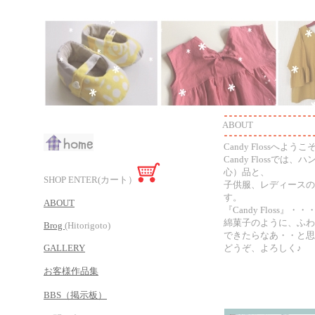
ABOUT
Candy Flossへようこ
Candy Flossで
心）品と、
SHOP ENTER(カート）
子供服、レディースの
す。
ABOUT
『Candy Floss』
綿菓子のように、ふわ
Brog
(Hitorigoto)
できたらなあ・・と思
GALLERY
どうぞ、よろしく♪
お客様作品集
BBS（掲示板）