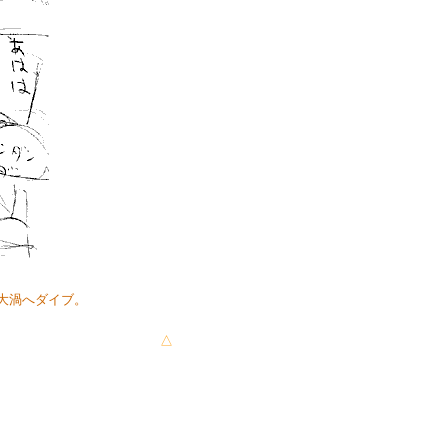
大渦へダイブ。
△