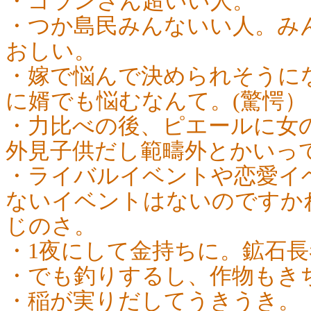
・ゴランさん超いい人。
・つか島民みんないい人。み
おしい。
・嫁で悩んで決められそうに
に婿でも悩むなんて。(驚愕）
・力比べの後、ピエールに女
外見子供だし範疇外とかいっ
・ライバルイベントや恋愛イ
ないイベントはないのですか
じのさ。
・1夜にして金持ちに。鉱石
・でも釣りするし、作物もき
・稲が実りだしてうきうき。