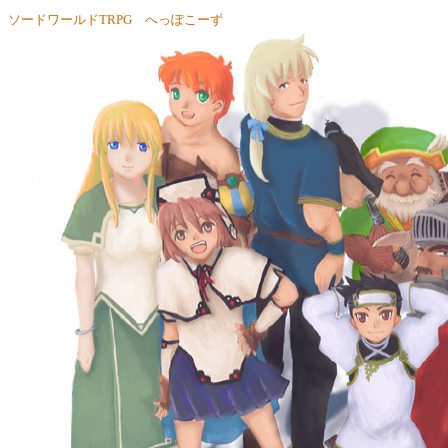
ソードワールドTRPG へっぽこーず