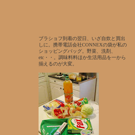
ブラショフ到着の翌日、いざ自炊と買出
しに。携帯電話会社CONNEXの袋が私の
ショッピングバッグ。野菜、洗剤、
etc・・。調味料料
ほか生活用品を一から
揃えるの
が大変。