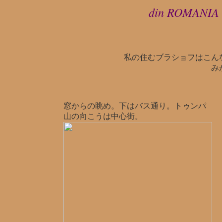
din ROMANIA
私の住むブラショフはこん
み
窓からの眺め。下は
バス通り。トゥンパ
山の向こうは中心街。