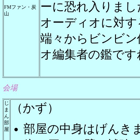
ーに恐れ入りまし
FMファン・炭
山
オーディオに対す
端々からビンビン
オ編集者の鑑です
会場
じ
（かず）
ま
ん
部
部屋の中身はげんき
屋