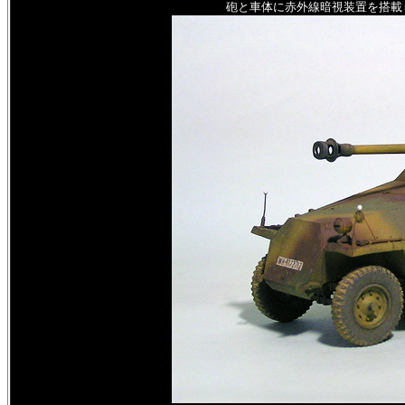
砲と車体に赤外線暗視装置を搭載