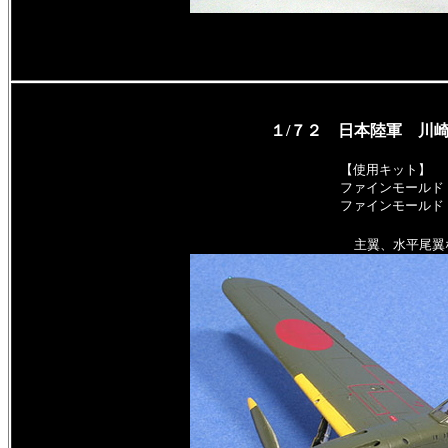
１/７２ 日本陸軍 川
【使用キット】
ファインモールド
ファインモールド
主翼、水平尾翼