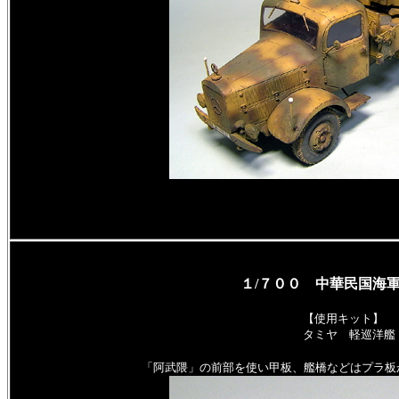
１/７００ 中華民国海軍
【使用キット】
タミヤ 軽巡洋艦
「阿武隈」の前部を使い甲板、艦橋などはプラ板