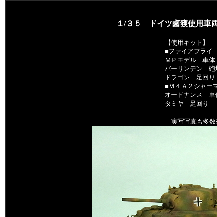
１/３５ ドイツ鹵獲使用車
【使用キット】
■ファイアフライ
ＭＰモデル 車体
バーリンデン 砲
ドラゴン 足回り
■Ｍ４Ａ２シャー
オードナンス 車
タミヤ 足回り
実写写真も多数