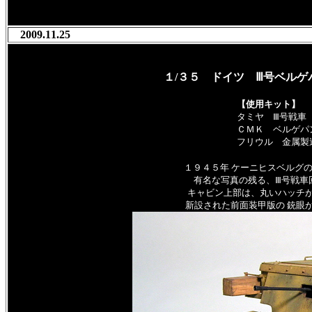
2009.11.25
１/３５ ドイツ Ⅲ号ベルゲパ
【使用キット】
タミヤ Ⅲ号戦車
ＣＭＫ ベルゲパ
フリウル 金属製
１９４５年 ケーニヒスベルグ
有名な写真の残る、Ⅲ号戦車
キャビン上部は、丸いハッチ
新設された前面装甲版の 銃眼