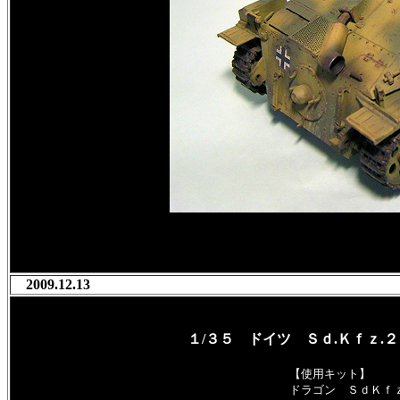
2009.12.13
１/３５ ドイツ Ｓｄ.Ｋｆｚ.２
【使用キット】
ドラゴン ＳｄＫｆ