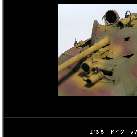
１/３５ ドイツ ｓＷ