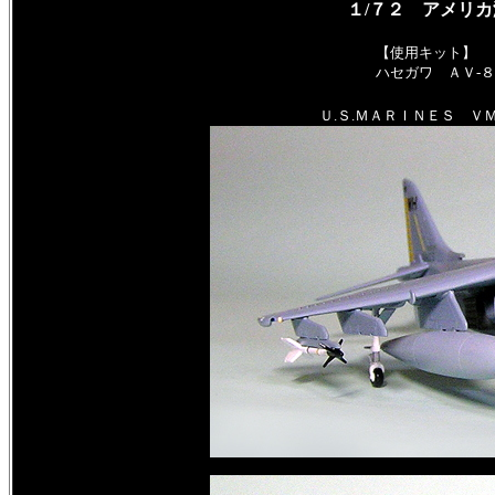
１/７２ アメリカ
【使用キット】
ハセガワ ＡＶ-８
Ｕ.Ｓ.ＭＡＲＩＮＥＳ Ｖ