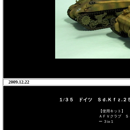
2009.12.22
１/３５ ドイツ
Ｓｄ.Ｋｆｚ.２
【使用キット】
ＡＦＶクラブ Ｓｄ
ー ３in１