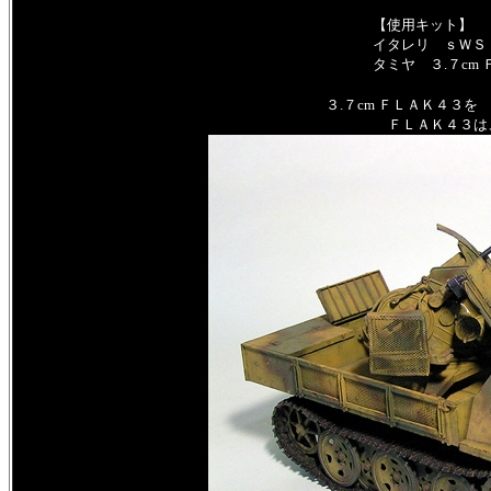
【使用キット】
イタレリ ｓＷＳ
タミヤ ３.７cm
３.７cm ＦＬＡＫ４３
ＦＬＡＫ４３は