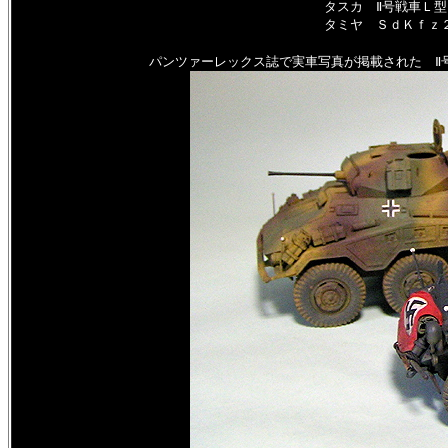
タスカ Ⅱ号戦車Ｌ
タミヤ ＳｄＫｆｚ
パンツァーレックス誌で実車写真が掲載された Ⅱ