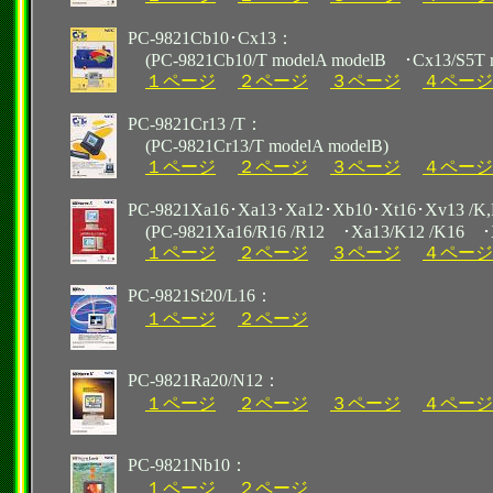
PC-9821Cb10･Cx13：
(PC-9821Cb10/T modelA modelB ･Cx13/S5T 
１ページ
２ページ
３ページ
４ページ
PC-9821Cr13 /T：
(PC-9821Cr13/T modelA modelB)
１ページ
２ページ
３ページ
４ページ
PC-9821Xa16･Xa13･Xa12･Xb10･Xt16･Xv13 /K
(PC-9821Xa16/R16 /R12 ･Xa13/K12 /K16 ･
１ページ
２ページ
３ページ
４ページ
PC-9821St20/L16：
１ページ
２ページ
PC-9821Ra20/N12：
１ページ
２ページ
３ページ
４ページ
PC-9821Nb10：
１ページ
２ページ