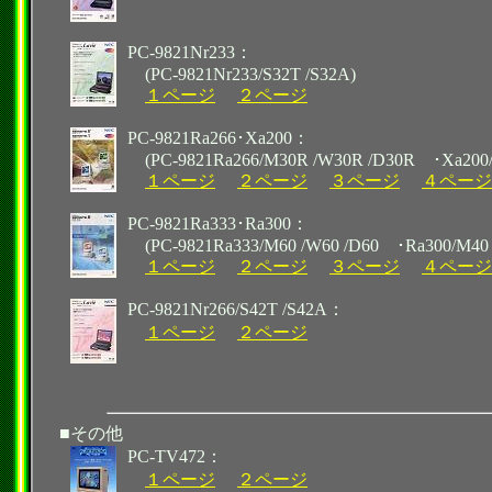
PC-9821Nr233：
(PC-9821Nr233/S32T /S32A)
１ページ
２ページ
PC-9821Ra266･Xa200：
(PC-9821Ra266/M30R /W30R /D30R ･Xa200/
１ページ
２ページ
３ページ
４ページ
PC-9821Ra333･Ra300：
(PC-9821Ra333/M60 /W60 /D60 ･Ra300/M40 
１ページ
２ページ
３ページ
４ページ
PC-9821Nr266/S42T /S42A：
１ページ
２ページ
■その他
PC-TV472：
１ページ
２ページ