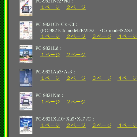
PC-9821Ne2･Nd：
１ページ
２ページ
PC-9821Cb･Cx･Cf：
(PC-9821Cb model2F/2D/2 ･Cx modelS2/S3 ･
１ページ
２ページ
３ページ
４ページ
PC-9821Ld：
１ページ
２ページ
PC-9821Ap3･As3：
１ページ
２ページ
３ページ
４ページ
PC-9821Nm：
１ページ
２ページ
PC-9821Xa10･Xa9･Xa7 /C：
１ページ
２ページ
３ページ
４ページ