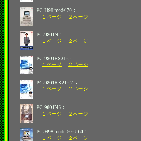
PC-H98 model70：
１ページ
２ページ
PC-9801N：
１ページ
２ページ
PC-9801RS21･51：
１ページ
２ページ
PC-9801RX21･51：
１ページ
２ページ
PC-9801NS：
１ページ
２ページ
PC-H98 model60･U60：
１ページ
２ページ