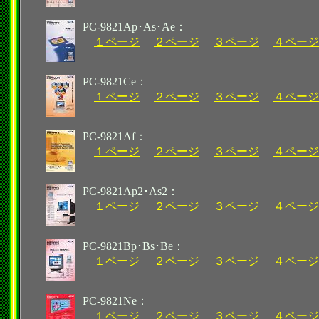
PC-9821Ap･As･Ae：
１ページ
２ページ
３ページ
４ページ
PC-9821Ce：
１ページ
２ページ
３ページ
４ページ
PC-9821Af：
１ページ
２ページ
３ページ
４ページ
PC-9821Ap2･As2：
１ページ
２ページ
３ページ
４ページ
PC-9821Bp･Bs･Be：
１ページ
２ページ
３ページ
４ページ
PC-9821Ne：
１ページ
２ページ
３ページ
４ページ