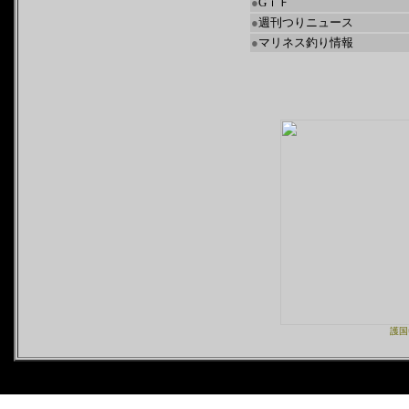
●
GｉＦ
●
週刊つりニュース
●
マリネス釣り情報
護国