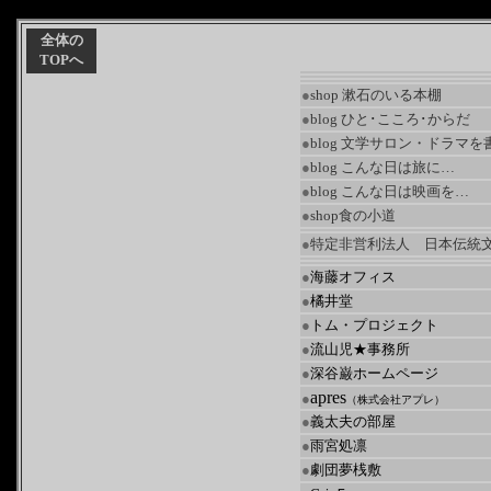
全体の
TOPへ
●
shop 漱石のいる本棚
●
blog ひと･こころ･からだ
●
blog 文学サロン・ドラマを
●
blog こんな日は旅に…
●
blog こんな日は映画を…
●
shop食の小道
●
特定非営利法人 日本伝統
●
海藤オフィス
●
橘井堂
●
トム・プロジェクト
●
流山児★事務所
●
深谷巌ホームページ
apres
●
（株式会社アプレ）
●
義太夫の部屋
●
雨宮処凛
●
劇団夢桟敷