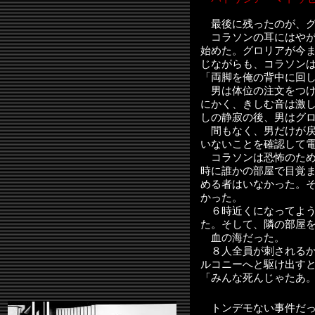
最後に残ったのが、グ
コラソンの耳にはやが
始めた。グロリアが今
じながらも、コラソン
「両脚を俺の背中に回
男は体位の注文をつけ
にかく、きしむ音は激
しの静寂の後、男はグ
間もなく、男だけが戻
いないことを確認して
コラソンは恐怖のため
時に誰かの部屋で目覚
める者はいなかった。
かった。
６時近くになってよう
た。そして、隣の部屋
血の海だった。
８人全員が刺されるか
ルコニーへと駆け出す
「みんな死んじゃたあ
トンデモない事件だっ