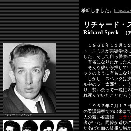
移転しました。
https://
リチャード・
Richard Speck
（ア
１９６６年１１月１２
ト・スミス
が美容学校
した。そして自ら警察
「有名になりたかった
そんな彼が崇拝してい
ックのように有名にな
しかし、スペックは決
ル中のプー太郎だ。こ
り、勢い余って一晩に
れ死んでいたことだろ
１９６６年７月１３日
の看護婦寮での出来事
リチャード・スペック
人の若い看護婦、
コラ
者がいた。同僚が遊び
たあばた面の貧相な男