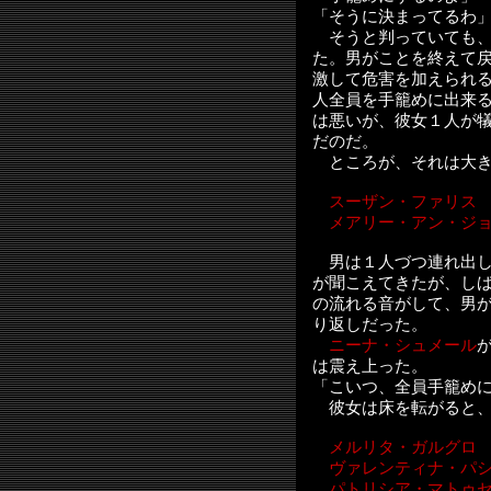
「そうに決まってるわ
そうと判っていても、
た。男がことを終えて
激して危害を加えられ
人全員を手籠めに出来
は悪いが、彼女１人が
だのだ。
ところが、それは大き
スーザン・ファリス
メアリー・アン・ジ
男は１人づつ連れ出し
が聞こえてきたが、し
の流れる音がして、男
り返しだった。
ニーナ・シュメール
は震え上った。
「こいつ、全員手籠め
彼女は床を転がると、
メルリタ・ガルグロ
ヴァレンティナ・パ
パトリシア・マトゥ