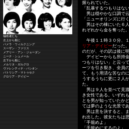
握られていた。
「乱暴するつもりはな
男は穏やかな口調で云
「ニューオリンズに行
男はその棟にいた６人
れぞれから金を奪った
犠牲者たち
午後１１時３０分、１
左上から順に
パメラ・ウィルクニング
リア・デイビー
だった
スーザン・ファリス
のだが、その訳は後に
メアリー・アン・ジョーダン
デイビーからも所持金
ニーナ・シュメール
左下から順に
つもりはない」と云っ
メルリタ・ガルグロ
ーツを引き裂き、全員
ヴァレンティナ・パシオン
パトリシア・マトゥセク
て、もう用済な筈なの
グロリア・デイビー
うするうちに更に２人
た。
男は９人を並べて見渡
き女性である。いずれ
とを男が知っていたか
ては夢のような光景で
男は意を決すると、
れ出した。彼女たちは
「手籠めよ」
「手籠めにするのよ」