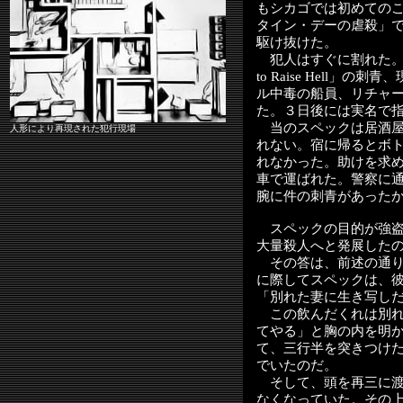
もシカゴでは初めての
タイン・デーの虐殺」
駆け抜けた。
犯人はすぐに割れた。こ
to Raise Hell
ル中毒の船員、リチャ
た。３日後には実名で
当のスペックは居酒屋
人形により再現された犯行現場
れない。宿に帰るとボ
れなかった。助けを求
車で運ばれた。警察に
腕に件の刺青があった
スペックの目的が強盗
大量殺人へと発展した
その答は、前述の通り
に際してスペックは、
「別れた妻に生き写し
この飲んだくれは別れ
てやる」と胸の内を明
て、三行半を突きつけ
でいたのだ。
そして、頭を再三に渡
なくなっていた。その