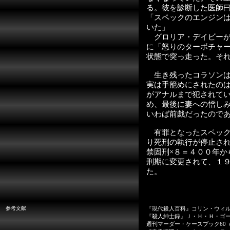
る。彼を診断した医師
「スペックのエンジン
いた」
グロリア・デイビーが
に「怒りのターボチャ
状態で突っ走った。そ
生き残ったコラソンは
実は手籠めにされたの
がアナルまで犯されて
め、最後に妻への憎し
いわば前戯だったので
有罪となったスペック
り死刑の執行が停止さ
禁固刑×８＝４００年か
刑期に変更されて、１
た。
参考文献
『現代殺人百科』コリン・ウィ
『殺人紳士録』Ｊ・Ｈ・Ｈ・ゴ
週刊マーダー・ケースブック60