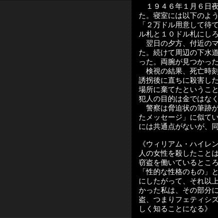
１９４６年１月６日
た。寝室には以下のよ
「２万ドル用意して待
ル札と１０ドル札にし
翌日の夕方、付近のマ
た。続けて周辺の下水
った。両腕が見つかっ
検視の結果、死亡時刻
誘拐後に直ちに殺害し
場所に棄てたというこ
犯人の目的は金ではな
警察は脅迫状の筆跡が
たメッセージ」に似て
には共通点がないが、
《ウィリアム・ハイレ
人の女性を殺したこと
窃盗を働いているとこ
「性的な性格のもの」
にしたがって、それ以
かった私は、その部分
盗、つまりフェティシ
しく知ることになる》