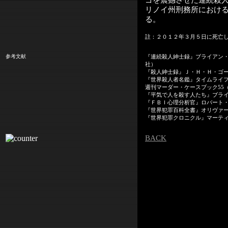
ゴを震撼させた連続殺
リノイ州刑務所におけ
る。
註：２０１２年３月５日に死亡
参考文献
『連続殺人紳士録』ブライアン
社）
『殺人紳士録』Ｊ・Ｈ・Ｈ・ゴ
『世界殺人者名鑑』タイムライ
週刊マーダー・ケースブック55
『平気で人を殺す人たち』ブラ
『ＦＢＩ心理分析官』ロバート
『世界犯罪百科全書』オリヴァ
『世界犯罪クロニクル』マーテ
BACK