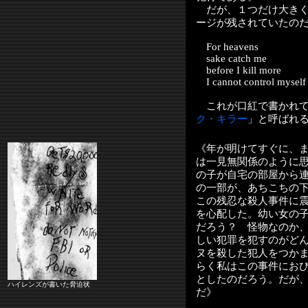
だが、１つだけ大きく
ージが残されていたの
For heavens
sake catch me
before I kill more
I cannot control myself
これが口紅で書かれて
ク・キラー
」と呼ばれ
《年が明けてすぐに、
は一見無関係のように
の子が自宅の部屋から
の一部が、あちこちの
この残忍な殺人事件に
を心配した。幼い女の
だろう？ 怪物なのか
しい犯罪を犯すのがど
ヌを殺した犯人をつか
らく私はこの事件にお
としたのだろう。だが
ハイレンズが書いた脅迫状
だ》