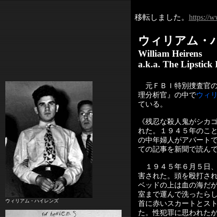
移転しました。
https://
ウィリアム・
William Heirens
a.k.a. The Lipstick 
元ＦＢＩ特別捜査官の
理分析官』の中で
ウィ
ている。
《残忍な殺人鬼がシカ
れた。１９４５年のこ
の中年婦人がアパート
ての記事を新聞で読ん
１９４５年６月５日、
害された。頭を殴打さ
ベッドの上は血の海だ
室まで運んで洗ったら
ウィリアム・ハイレンズ
首に赤いスカートとス
た。性犯罪に思われた