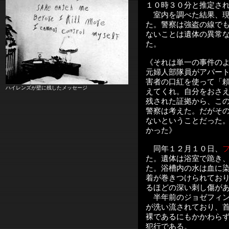
１０時３０分と推定さ
室内を調べた結果、現
た。警察は強盗の線で
ないことは遺体の異常
た。
《それは単一の事件の
元婦人部隊員がアパー
害者の口紅を使って「
ハイレンズが壁に残したメッセージ
えてくれ。自分をおさ
残された証拠から、こ
警察は考えた。だがそ
ないということだった
かった》
同年１２月１０日、
た。遺体は浴室で跪き
た。浴槽内の水は血に
着が巻きつけられてお
るほどの深い刺し傷が
半年前のジョゼフィン
が洗い流されており、
裸であるにもかかわら
犯行である。