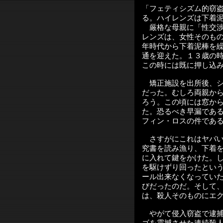
「フェティシズム的窃
る。ハイレンズは下着
厳格な母親に「性交渉
レンズは、女性そのも
年時代から下着泥棒を
通を迎えた。１３歳の
この時には既に押し込
矯正施設を出所後、シ
だった。むしろ両親か
ろう。この頃には窓か
た。恐るべき早漏であ
フィン・ロスの件であ
さすがにこれはヤバい
究書を読み漁り、下着
に入れて鍵をかけた。
を駆けずり回ったとい
ール出来なくなってい
びだったのだ。そして
は、殺人そのものにエ
やがて侵入窃盗で逮捕