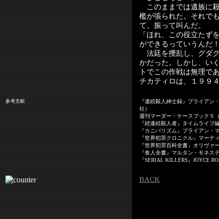
このままでは遺族に殺
檻が張られた。それで
て、振って叫んだ。
「ほれ、この役立たず
ができるっていうんだ
法廷を攪乱し、グダグ
かだった。しかし、い
トでこの作戦は無理で
チカティロは、１９９
参考文献
『連続殺人紳士録』ブライアン
社）
週刊マーダー・ケースブック５
『続連続殺人者』タイムライフ
『カニバリズム』ブライアン・
『世界犯罪クロニクル』マーテ
『世界犯罪百科全書』オリヴァ
『食人全書』マルタン・モネス
『SERIAL KILLERS』JOYCE R
BACK