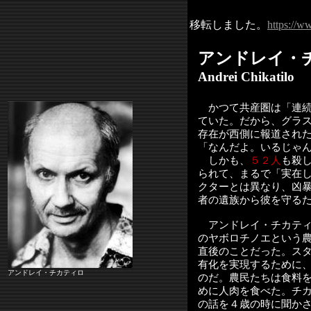
移転しました。
https://w
アンドレイ・
Andrei Chikatilo
（
かつて共産圏は「連続
ていた。だから、グラ
存在が西側に報道され
「なんだよ。いるじゃ
しかも、
５２人
も殺
られて、まるで「実在
クターとは異なり、凶
者の遺族から彼を守る
アンドレイ・チカティ
のヤボロチノエという
直後のことだった。ス
有化を実現するために
アンドレイ・チカティロ
のだ。農民たちは食料
めに人肉を食べた。チ
の話を４歳の時に聞か