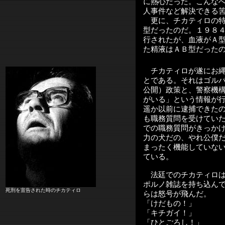
に熱心だった。こんな
人事件など解決できる
更に、チカティロの特
型だったのだ。１９８
行されたが、血液がＡ
た精液はＡＢ型だった
チカティロが遂にお
とである。それはゴル
公開）政策と、警察機
がいる」という情報が
遥か以前に逮捕できた
も職務質問を受けてい
での職務質問がきっか
力の犬だの、やれ公僕
まったく機能していな
ている。
法廷でのチカティロは
ポルノ雑誌を持ち込ん
死刑を宣告された時のチカティロ
らは怒号が飛んだ。
「けだもの！」
「キチガイ！」
「ひとごろし！」