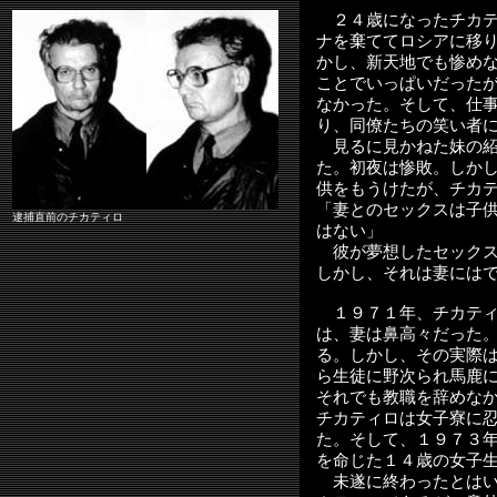
２４歳になったチカテ
ナを棄ててロシアに移
かし、新天地でも惨め
ことでいっぱいだった
なかった。そして、仕
り、同僚たちの笑い者
見るに見かねた妹の紹
た。初夜は惨敗。しか
供をもうけたが、チカ
「妻とのセックスは子
逮捕直前のチカティロ
はない」
彼が夢想したセックス
しかし、それは妻には
１９７１年、チカティ
は、妻は鼻高々だった
る。しかし、その実際
ら生徒に野次られ馬鹿
それでも教職を辞めな
チカティロは女子寮に
た。そして、１９７３
を命じた１４歳の女子
未遂に終わったとはい