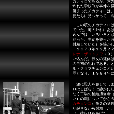
カティロであるが、意
怖れた学校側が事件を
留まったチカティロは
徒たちに見つかって、
この頃のチカティロは
ていた。町の外れにあ
込んでは、いろいろと
だった。生徒を襲った
射精していた）を懐か
１９７８年１２月２２
レナ・ザコトノワ
（９
い込んだ。彼女の死体
の最初の犯行である。
ル・クラフチェンコと
罪となり、１９８４年
遂に殺人を犯してしま
ロはしばらくは静かに
なく工場の補給担当者
い）の職についてから
カチェンコ
が第２の犠
り裂きながら射精した
い、雄叫びをあげた。