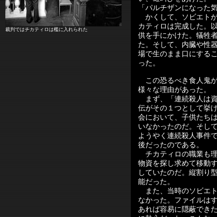
「パルチザンになった
かくして、ソビエトが
カティロは完成した。
裁判ではチカティロは檻に入れられた
供を手にかけた。犠牲
た。そして、内臓や性
場で生のまま口にする
った。
この恐るべき食人鬼が
様々な理由があった。
まず、「連続殺人は資
伝がその１つとして挙
会において、子供たち
いなかったのだ。そし
ようやく連続殺人事件
後だったのである。
チカティロの職業も理
物資を探し求めて移動
していたのだ。縦割り
能だった。
また、当時のソビエト
なかった。ファイルは
あれば容易に隠蔽でき