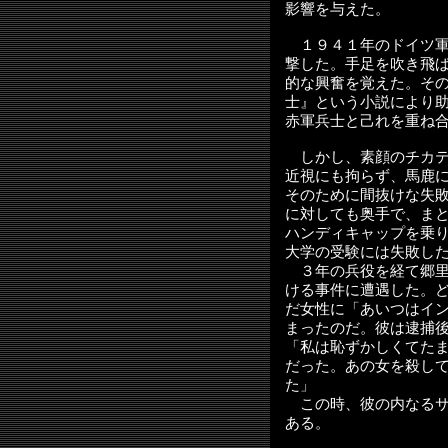
影響を与えた。
１９４１年のドイツ軍
撃した。手足を吹き飛
的な興奮を覚えた。そ
士』という小説により
赤軍兵士と己れを重ね
しかし、素顔のチカテ
近視にも拘らず、馬鹿
そのために間抜けな失
に対しても奥手で、ま
ハンディキャップを乗
大学の受験には失敗し
３年の兵役を経て郷里
ける事件に遭遇した。
だ女性に「あいつはイ
まったのだ。彼は逮捕
「私は恥ずかしくてた
だった。あの女を殺し
た」
この時、彼の内なるサ
ある。