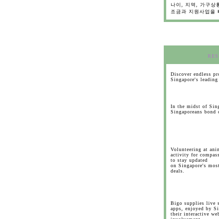
나이, 지역, 가구상
조금과 지원사업을 
RES
Discover endless p
Singapore's leadin
In the midst of Sin
Singaporeans bond 
Volunteering at ani
activity for compas
to stay updated
on Singapore's mos
deals.
Bigo supplies live 
apps, enjoyed by Si
their interactive w