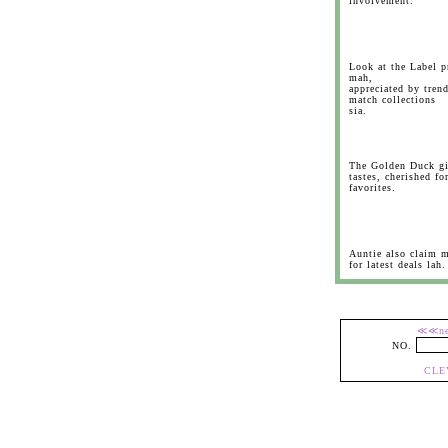
involvement.
Look at the Label p
mah,
appreciated by tren
match collections
sia.
The Golden Duck gil
tastes, cherished f
favorites.
Auntie also claim 
for latest deals lah.
≪≪n
NO.
CLE