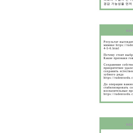
경감 가능성을 먼저
RES
Результат выглядит
мимике https://rude
4-5-6.html
Почему стоит выбр
Какие признаки гов
Сохранение собстве
приоритетнее удале
сохранить естестве
зубного ряда
https://rudentordu.
До операции важно
стабилизировать с
воспалительные пр
https://rudentordu.
RES