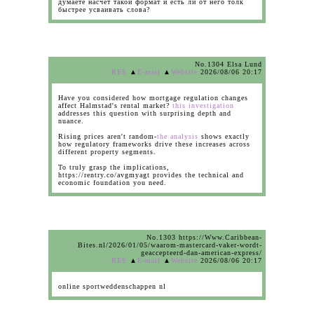
думаете насчет такой формат и есть ли от него толк
быстрее усваивать слова?
No.1304 Elsa Lund
RES
▲
E-mail
▲
Website
2026/08/06 20:17
Have you considered how mortgage regulation changes
affect Halmstad's rental market?
this investigation
addresses this question with surprising depth and
nuance.
Rising prices aren't random-
the analysis
shows exactly
how regulatory frameworks drive these increases across
different property segments.
To truly grasp the implications,
https://rentry.co/avgmyagt provides the technical and
economic foundation you need.
No.1303 https://Www.Caribbean-
Bites.nl/2026/01/05/waarom-mastercard-vaker-wordt-
geaccepteerd-dan-american-express/
RES
▲
E-mail
▲
Website
2026/08/06 20:17
online sportweddenschappen nl