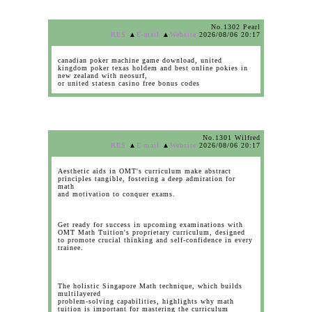
No.1302 Pearl
RES
▲
E-mail
▲
Website
2026/08/06 20:17
canadian poker machine game download, united
kingdom poker texas holdem and best online pokies in
new zealand with neosurf,
or united statesn casino free bonus codes
No.1301 Wilfred
RES
▲
E-mail
▲
Website
2026/08/06 20:17
Aesthetic aids in OMT's curriculum make abstract
principles tangible, fostering a deep admiration for
math
and motivation to conquer exams.
Get ready for success in upcoming examinations with
OMT Math Tuition's proprietary curriculum, designed
to promote crucial thinking and self-confidence in every
trainee.
The holistic Singapore Math technique, which builds
multilayered
problem-solving capabilities, highlights why math
tuition is important for mastering the curriculum