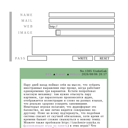
NAME
MAIL
WEB
IMAGE
PASS
No.1305 UsekeGak
RES
▲
E-mail
▲
Website
2026/08/06 20:17
Пару дней назад поймал себя на мысле, что зубрить
иностранные выражения еще проще, когда работают
одновременно три вариантов. Кстати попробовал
классную механику: там нужно отыснуть пару
картинок, где параллельно произносится аудио,
отображается иллюстрация и слово на разных языках,
что реально здорово ускорить запоминание.
Некоторые игроки полагают, что аудиоформат это
баловство, но мне лично видится совершенно по-
другому. Плюс ко всему подчеркнуть, что подобная
система спасает от скучной обязаловки, хотя время от
времени бывает сложно свыкнуться к новому темпу.
Можете также пробовали https://izuchenie-yazyka.ru
(
развивающие игры на память
) в этих играх? Что