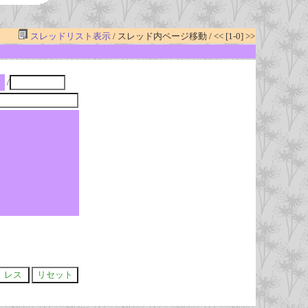
スレッドリスト表示
/ スレッド内ページ移動 / << [1-0] >>
/