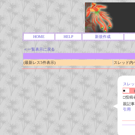
HOME
HELP
新規作成
＜一覧表示に戻る
(最新レス5件表示)
スレッド内ページ
スレッ
■
(
□投稿
親記事
引用