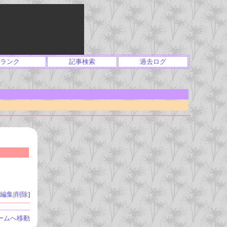
ランク
記事検索
過去ログ
編集
|
削除
]
ームへ移動