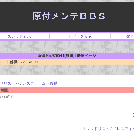
スレッド表示
トピック表示
発言
記事No.97654 [(無題)] 返信ページ
移動 / << [1-0] >>
ドリスト
/ - /
レスフォームへ移動
無題)
者/
(##)-()
[
スレッドリスト
/ - /
レスフォ