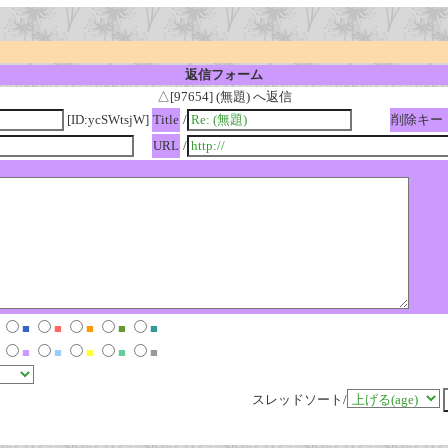
返信フォーム
△[97654] (無題) へ返信
[ID:ycSWtsjW]
Title
/
削除キー
URL
/
■
■
■
■
■
■
■
■
■
■
スレッドソート/