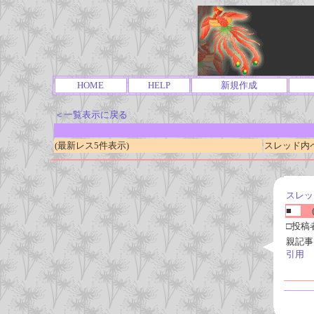
HOME
HELP
新規作成
＜一覧表示に戻る
(最新レス5件表示)
スレッド内ページ
スレッ
■
(
□投稿
親記事
引用