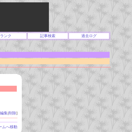
ランク
記事検索
過去ログ
編集
|
削除
]
ームへ移動