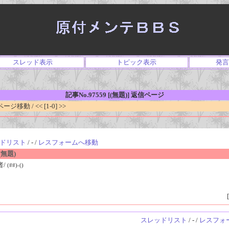
スレッド表示
トピック表示
発言
記事No.97559 [(無題)] 返信ページ
移動 / << [1-0] >>
ドリスト
/ - /
レスフォームへ移動
無題)
者/
(##)-()
[
スレッドリスト
/ - /
レスフォ