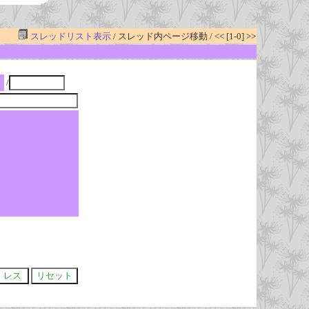
スレッドリスト表示
/ スレッド内ページ移動 / << [1-0] >>
/