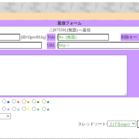
返信フォーム
△[97559] (無題) へ返信
[ID:Optv8S3q]
Title
/
削除キー
URL
/
■
■
■
■
■
■
■
■
■
■
スレッドソート/