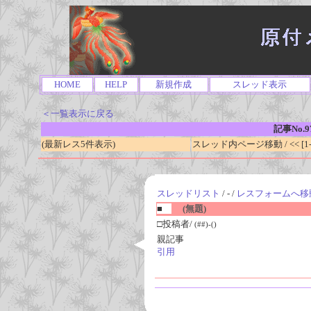
HOME
HELP
新規作成
スレッド表示
＜一覧表示に戻る
記事No.9
(最新レス5件表示)
スレッド内ページ移動 / << [1-0
スレッドリスト
/ - /
レスフォームへ移
■
(無題)
□投稿者/
(##)-()
親記事
引用