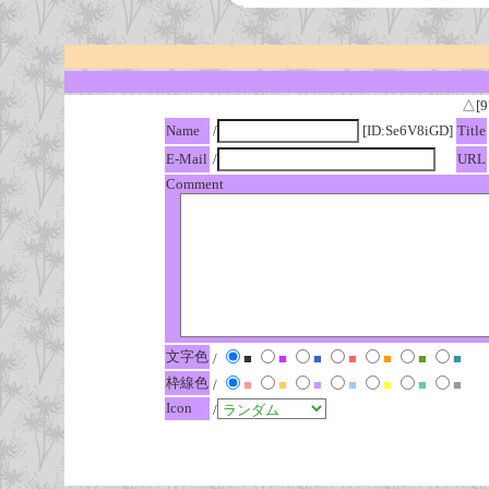
△[9
Name
/
[ID:Se6V8iGD]
Title
E-Mail
/
URL
Comment
文字色
/
■
■
■
■
■
■
■
枠線色
/
■
■
■
■
■
■
■
Icon
/