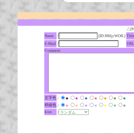
△[9
Name
/
[ID:HMjyWOfL]
Titl
E-Mail
/
UR
Comment
文字色
/
■
■
■
■
■
■
■
枠線色
/
■
■
■
■
■
■
■
Icon
/