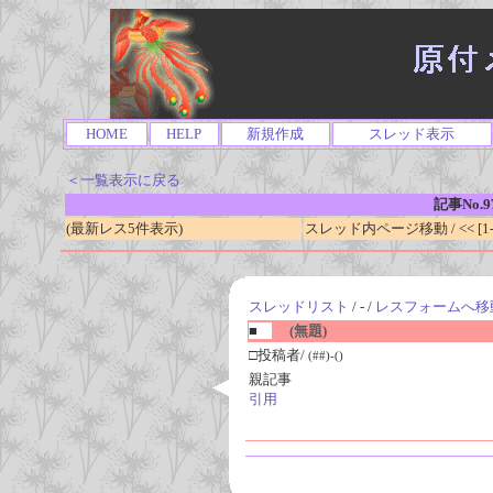
HOME
HELP
新規作成
スレッド表示
＜一覧表示に戻る
記事No.9
(最新レス5件表示)
スレッド内ページ移動 / << [1-0
スレッドリスト
/ - /
レスフォームへ移
■
(無題)
□投稿者/
(##)-()
親記事
引用