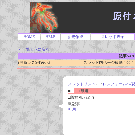
HOME
HELP
新規作成
スレッド表示
＜一覧表示に戻る
記事No.9
(最新レス5件表示)
スレッド内ページ移動 / << [1-0
スレッドリスト
/ - /
レスフォームへ移
■
(無題)
□投稿者/
(##)-()
親記事
引用