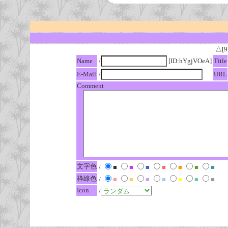
△[9
Name
/
[ID:hYgjVOeA]
Title
E-Mail
/
URL
Comment
文字色
/
■
■
■
■
■
■
■
枠線色
/
■
■
■
■
■
■
■
Icon
/