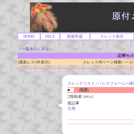
HOME
HELP
新規作成
スレッド表示
＜一覧表示に戻る
記事No.9
(最新レス5件表示)
スレッド内ページ移動 / << [1-0
スレッドリスト
/ - /
レスフォームへ移
■
(無題)
□投稿者/
(##)-()
親記事
引用