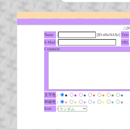
△[9
Name
/
[ID:s6IoNAXe]
Title
E-Mail
/
URL
Comment
文字色
/
■
■
■
■
■
■
■
枠線色
/
■
■
■
■
■
■
■
Icon
/