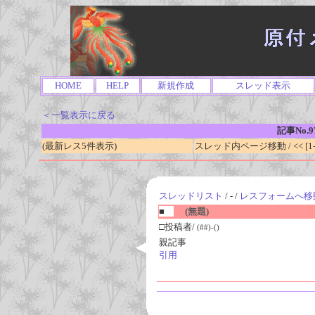
HOME
HELP
新規作成
スレッド表示
＜一覧表示に戻る
記事No.9
(最新レス5件表示)
スレッド内ページ移動 / << [1-0
スレッドリスト
/ - /
レスフォームへ移
■
(無題)
□投稿者/
(##)-()
親記事
引用