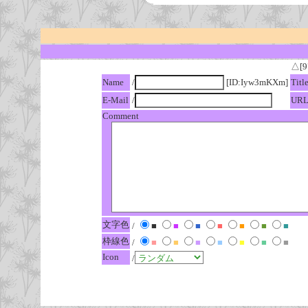
△[9
Name
/
[ID:Iyw3mKXm]
Titl
E-Mail
/
UR
Comment
文字色
/
■
■
■
■
■
■
■
枠線色
/
■
■
■
■
■
■
■
Icon
/