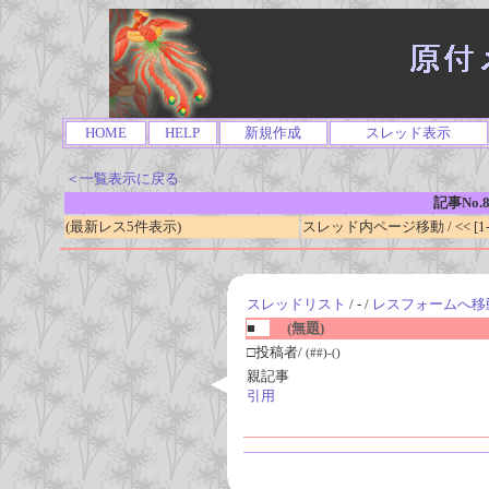
HOME
HELP
新規作成
スレッド表示
＜一覧表示に戻る
記事No.8
(最新レス5件表示)
スレッド内ページ移動 / << [1-0
スレッドリスト
/ - /
レスフォームへ移
■
(無題)
□投稿者/
(##)-()
親記事
引用