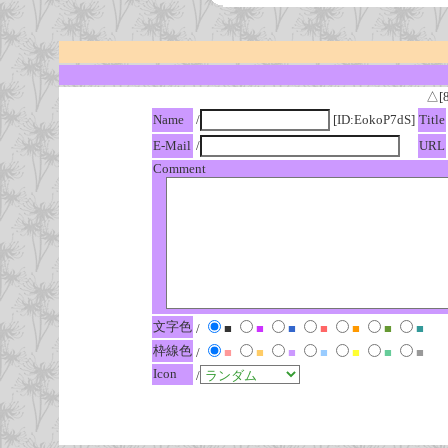
△[
Name
/
[ID:EokoP7dS]
Title
E-Mail
/
URL
Comment
文字色
/
■
■
■
■
■
■
■
枠線色
/
■
■
■
■
■
■
■
Icon
/