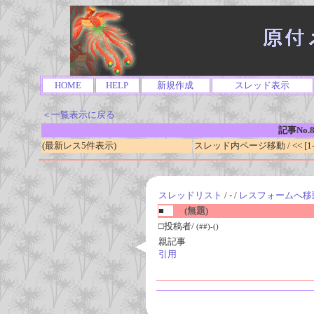
HOME
HELP
新規作成
スレッド表示
＜一覧表示に戻る
記事No.8
(最新レス5件表示)
スレッド内ページ移動 / << [1-0
スレッドリスト
/ - /
レスフォームへ移
■
(無題)
□投稿者/
(##)-()
親記事
引用