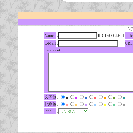
△[
Name
/
[ID:4wQsGkHp]
Title
E-Mail
/
URL
Comment
文字色
/
■
■
■
■
■
■
■
枠線色
/
■
■
■
■
■
■
■
Icon
/